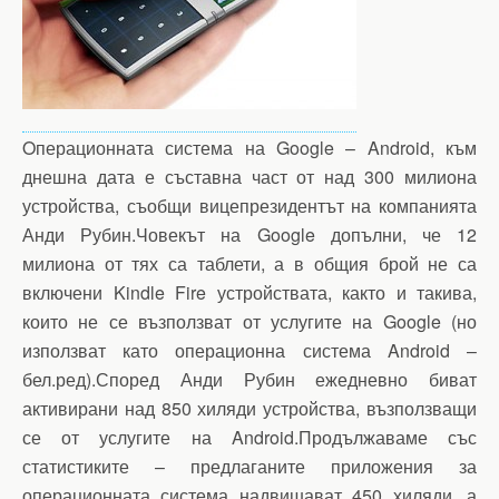
Oперационната система на Google – Android, към
днешна дата е съставна част от над 300 милиона
устройства, съобщи вицепрезидентът на компанията
Анди Рубин.Човекът на Google допълни, че 12
милиона от тях са таблети, а в общия брой не са
включени Kindle Fire устройствата, както и такива,
които не се възползват от услугите на Google (но
използват като операционна система Android –
бел.ред).Според Анди Рубин ежедневно биват
активирани над 850 хиляди устройства, възползващи
се от услугите на Android.Продължаваме със
статистиките – предлаганите приложения за
операционната система надвишават 450 хиляди, а