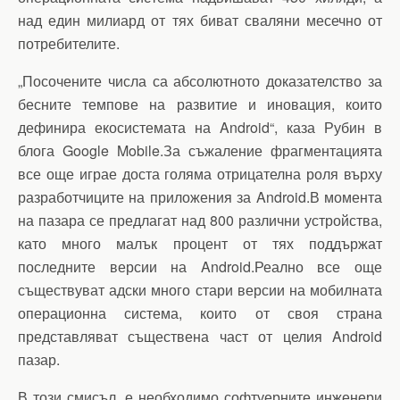
над един милиард от тях биват сваляни месечно от
потребителите.
„Посочените числа са абсолютното доказателство за
бесните темпове на развитие и иновация, които
дефинира екосистемата на Android“, каза Рубин в
блога Google Mobile.За съжаление фрагментацията
все още играе доста голяма отрицателна роля върху
разработчиците на приложения за Android.В момента
на пазара се предлагат над 800 различни устройства,
като много малък процент от тях поддържат
последните версии на Android.Реално все още
съществуват адски много стари версии на мобилната
операционна система, които от своя страна
представляват съществена част от целия Android
пазар.
В този смисъл, е необходимо софтуерните инженери