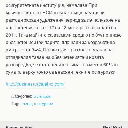
осигурителната институция, намалява.При
майчинството от НОИ отчитат също намалени
разходи заради удължения период за изчисляване на
обезщетенията – от 12 на 18 месеца от началото на
2011. Така майките са вземали средно по 8% по-ниско
обезщетение.При парите, плащани за безработица
има ръст от 34%. По-високият разход се дължи на
отпадналия таван на обезщетенията и новата
разпоредба, че съкратените взимат на месец 60% от
сумата, върху която са внасяни техните осигуровки.
http://business.actualno.com/
Categories:
България
Tags:
лица
,
осигурени
Previous Post
Next Post