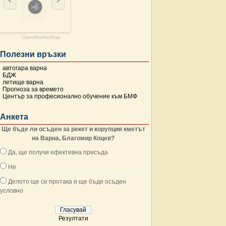
OpenWeatherMap
Полезни връзки
автогара варна
БДЖ
летище варна
Прогноза за времето
Център за професионално обучение към БМФ
Анкета
Ще бъде ли осъден за рекет и корупция кметът
на Варна, Благомир Коцев?
Да, ще получи ефективна присъда
Не
Делото ще се протака и ще бъде осъден
условно
Резултати