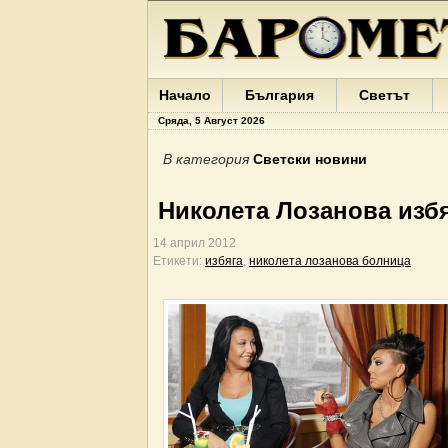
Начало
България
Светът
Сряда, 5 Август 2026
В категория
Светски новини
Николета Лозанова избя
14 април 2012
Етикети:
избяга
,
николета лозанова болница