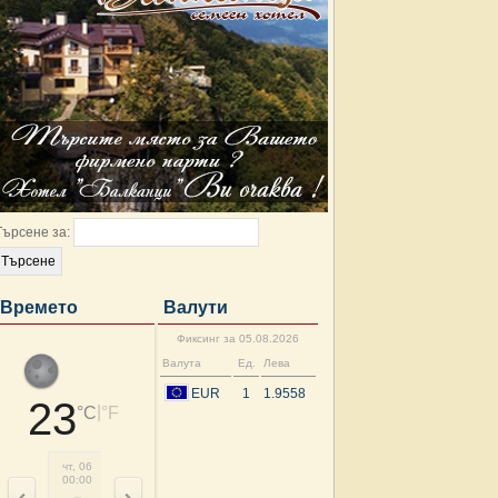
Търсене за:
Времето
Валути
Фиксинг за 05.08.2026
Валута
Ед.
Лева
EUR
1
1.9558
23
|
°C
°F
чт, 06
чт, 06
чт, 06
чт, 06
чт, 06
чт, 06
чт, 06
чт, 
00:00
03:00
06:00
09:00
12:00
15:00
18:00
21: