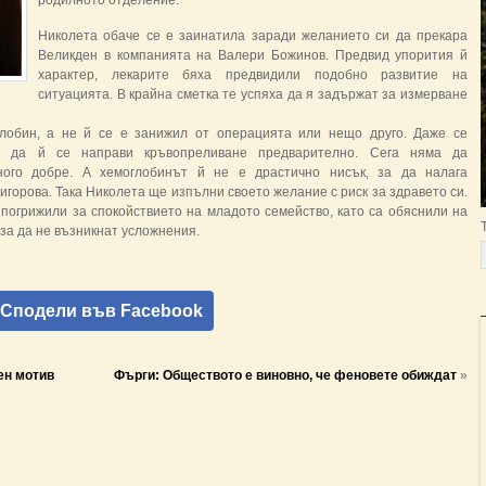
родилното отделение.
Николета обаче се е заинатила заради желанието си да прекара
Великден в компанията на Валери Божинов. Предвид упорития й
характер, лекарите бяха предвидили подобно развитие на
ситуацията. В крайна сметка те успяха да я задържат за измерване
глобин, а не й се е занижил от операцията или нещо друго. Даже се
 да й се направи кръвопреливане предварително. Сега няма да
ного добре. А хемоглобинът й не е драстично нисък, за да налага
игорова. Така Николета ще изпълни своето желание с риск за здравето си.
 погрижили за спокойствието на младото семейство, като са обяснили на
за да не възникнат усложнения.
Сподели във Facebook
ен мотив
Фърги: Обществото е виновно, че феновете обиждат
»