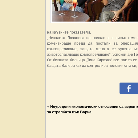
на кръвните показатели.
„Николета Лозанова по начало е с нисък хемо
коментираше преди да постъпи за операция
кръвопреливаме, защото жената се чувства м
животоспасяващо кръвопреливане“, успокои д-р Гр
От бившата болница „Тина Киркова“ все пак са се
бащата Валери как да контролира половинката си, 
«
Неуредени икономически отношения са вероят
за стрелбата във Варна