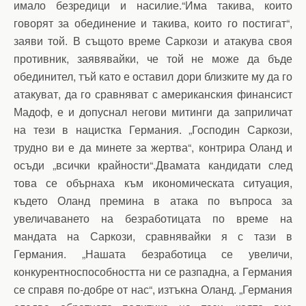
имало безредици и насилие.“Има такива, които
говорят за обединение и такива, които го постигат“,
заяви той. В същото време Саркози и атакува своя
противник, заявявайки, че той не може да бъде
обединител, тъй като е оставил дори близките му да го
атакуват, да го сравняват с американския финансист
Мадоф, е и допуснал негови митинги да заприличат
на тези в нацистка Германия. „Господин Саркози,
трудно ви е да минете за жертва“, контрира Оланд и
осъди „всички крайности“.Двамата кандидати след
това се обърнаха към икономическата ситуация,
където Оланд премина в атака по въпроса за
увеличаването на безработицата по време на
мандата на Саркози, сравнявайки я с тази в
Германия. „Нашата безработица се увеличи,
конкурентноспособността ни се разпадна, а Германия
се справя по-добре от нас“, изтъкна Оланд. „Германия