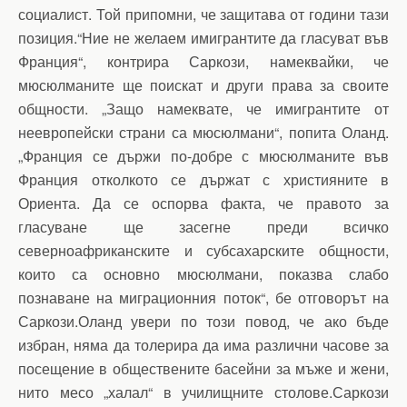
социалист. Той припомни, че защитава от години тази
позиция.“Ние не желаем имигрантите да гласуват във
Франция“, контрира Саркози, намеквайки, че
мюсюлманите ще поискат и други права за своите
общности. „Защо намеквате, че имигрантите от
неевропейски страни са мюсюлмани“, попита Оланд.
„Франция се държи по-добре с мюсюлманите във
Франция отколкото се държат с християните в
Ориента. Да се оспорва факта, че правото за
гласуване ще засегне преди всичко
северноафриканските и субсахарските общности,
които са основно мюсюлмани, показва слабо
познаване на миграционния поток“, бе отговорът на
Саркози.Оланд увери по този повод, че ако бъде
избран, няма да толерира да има различни часове за
посещение в обществените басейни за мъже и жени,
нито месо „халал“ в училищните столове.Саркози