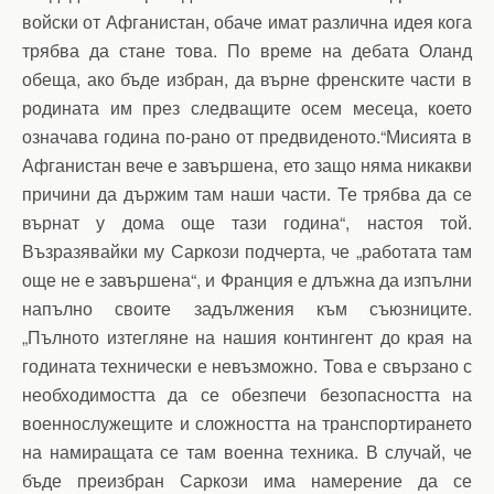
войски от Афганистан, обаче имат различна идея кога
трябва да стане това. По време на дебата Оланд
обеща, ако бъде избран, да върне френските части в
родината им през следващите осем месеца, което
означава година по-рано от предвиденото.“Мисията в
Афганистан вече е завършена, ето защо няма никакви
причини да държим там наши части. Те трябва да се
върнат у дома още тази година“, настоя той.
Възразявайки му Саркози подчерта, че „работата там
още не е завършена“, и Франция е длъжна да изпълни
напълно своите задължения към съюзниците.
„Пълното изтегляне на нашия контингент до края на
годината технически е невъзможно. Това е свързано с
необходимостта да се обезпечи безопасността на
военнослужещите и сложността на транспортирането
на намиращата се там военна техника. В случай, че
бъде преизбран Саркози има намерение да се