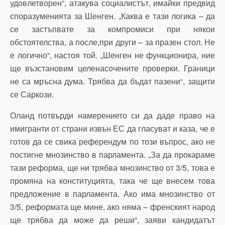
удовлетворен“, атакува социалистът, имайки предвид
споразуменията за Шенген. „Каква е тази логика – да
се застъпвате за компромиси при някои
обстоятелства, а после,при други – за празен стол. Не
е логично“, настоя той. „Шенген не функционира, ние
ще възстановим целенасочените проверки. Граници
не са мръсна дума. Трябва да бъдат пазени“, защити
се Саркози.
Оланд потвърди намерението си да даде право на
имигранти от страни извън ЕС да гласуват и каза, че е
готов да се свика референдум по този въпрос, ако не
постигне мнозинство в парламента. „За да прокараме
тази реформа, ще ни трябва мнозинство от 3/5, това е
промяна на конституцията, така че ще внесем това
предложение в парламента. Ако има мнозинство от
3/5, реформата ще мине, ако няма – френският народ
ще трябва да може да реши“, заяви кандидатът