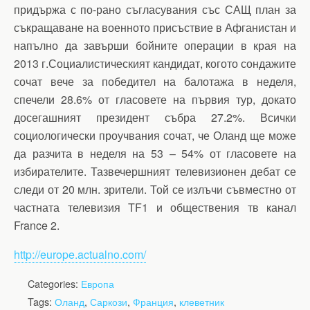
придържа с по-рано съгласувания със САЩ план за
съкращаване на военното присъствие в Афганистан и
напълно да завърши бойните операции в края на
2013 г.Социалистическият кандидат, когото сондажите
сочат вече за победител на балотажа в неделя,
спечели 28.6% от гласовете на първия тур, докато
досегашният президент събра 27.2%. Всички
социологически проучвания сочат, че Оланд ще може
да разчита в неделя на 53 – 54% от гласовете на
избирателите. Тазвечершният телевизионен дебат се
следи от 20 млн. зрители. Той се излъчи съвместно от
частната телевизия TF1 и обществения тв канал
France 2.
http://europe.actualno.com/
Categories:
Европа
Tags:
Оланд
,
Саркози
,
Франция
,
клеветник