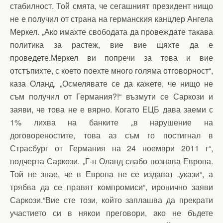
стабилност. Той смята, че сегашният президент нищо
не е получил от страна на германския канцлер Ангела
Меркел. „Ако имахте свободата да провеждате такава
политика за растеж, вие вие щяхте да е
проведете.Меркел ви попречи за това и вие
отстъпихте, с което поехте много голяма отговорност“,
каза Оланд. „Осмелявате се да кажете, че нищо не
съм получил от Германия?!“ възмути се Саркози и
заяви, че това не е вярно. Когато ЕЦБ дава заеми с
1% лихва на банките „в нарушение на
договореностите, това аз съм го постигнал в
Страсбург от Германия на 24 ноември 2011 г“,
подчерта Саркози. „Г-н Оланд слабо познава Европа.
Той не знае, че в Европа не се издават „укази“, а
трябва да се правят компромиси“, иронично заяви
Саркози.“Вие сте този, който заплашва да прекрати
участието си в някои преговори, ако не бъдете