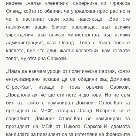
нарече „жалък клеветник“ съперника си Франсоа
Оланд, който го обвини, че управлява пристрастно и
че е настанил свои хора навсякъде. „Вие сте
назначили ваши близки навсякъде, във всички
учреждения, във всички министерства, във всички
администрации“, каза Оланд. „Това е лъжа, това е
клевета, вие сте един жалък клеветник щом казвате
това“, му отвърна Саркози.
„Няма да вземам уроци от политическа партия, която
ентусиазирано искаше да се обедини зад Доминик
Строс-Кан“, извади и това оръжие Саркози.
„Предполагах, че ще стигнете и до това. Но не съм
бил аз, който е номинирал Доминик Строс-Кан за
президент на МВФ“, отвърна Оланд. Въпреки, че е
социалист, Доминик Строс-Кан бе номиниран за
президент на МВФ от Никола Саркози.И двамата
кандидати за президент са за изтегляне на френските