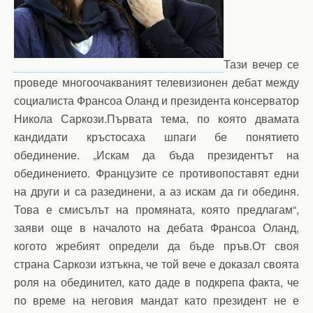
Тази вечер се
проведе многоочакваният телевизионен дебат между
социалиста Франсоа Оланд и президента консерватор
Никола Саркози.Първата тема, по която двамата
кандидати кръстосаха шпаги бе понятието
обединение. „Искам да бъда президентът на
обединението. Французите се противопоставят едни
на други и са разединени, а аз искам да ги обединя.
Това е смисълът на промяната, която предлагам“,
заяви още в началото на дебата Франсоа Оланд,
когото жребият определи да бъде пръв.От своя
страна Саркози изтъкна, че той вече е доказал своята
роля на обединител, като даде в подкрепа факта, че
по време на неговия мандат като президент не е