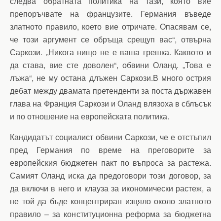
следва обратната политика на тази, която вие
препоръчвате на французите. Германия въведе
златното правило, което вие отричате. Опасявам се,
че този аргумент се обръща срещуп вас“, отвърна
Саркози. „Никога нищо не е ваша грешка. Каквото и
да става, вие сте доволен“, обвини Оланд. „Това е
лъжа“, не му остана длъжен Саркози.В много острия
дебат между двамата претенденти за поста държавен
глава на Франция Саркози и Оланд влязоха в сблъсък
и по отношение на европейската политика.
Кандидатът социалист обвини Саркози, че е отстъпил
пред Германия по време на преговорите за
европейския бюджетен пакт по въпроса за растежа.
Самият Оланд иска да предоговори този договор, за
да включи в него и клауза за икономически растеж, а
не той да бъде концентриран изцяло около златното
правило – за конституционна реформа за бюджетна