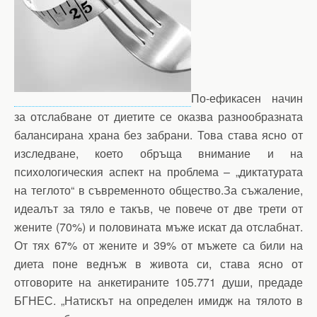
По-ефикасен начин
за отслабване от диетите се оказва разнообразната
балансирана храна без забрани. Това става ясно от
изследване, което обръща внимание и на
психологическия аспект на проблема – „диктатурата
на теглото“ в съвременното общество.За съжаление,
идеалът за тяло е такъв, че повече от две трети от
жените (70%) и половината мъже искат да отслабнат.
От тях 67% от жените и 39% от мъжете са били на
диета поне веднъж в живота си, става ясно от
отговорите на анкетираните 105.771 души, предаде
БГНЕС. „Натискът на определен имидж на тялото в