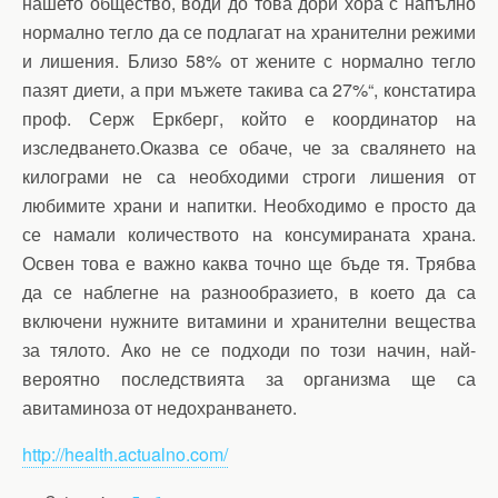
нашето общество, води до това дори хора с напълно
нормално тегло да се подлагат на хранителни режими
и лишения. Близо 58% от жените с нормално тегло
пазят диети, а при мъжете такива са 27%“, констатира
проф. Серж Еркберг, който е координатор на
изследването.Оказва се обаче, че за свалянето на
килограми не са необходими строги лишения от
любимите храни и напитки. Необходимо е просто да
се намали количеството на консумираната храна.
Освен това е важно каква точно ще бъде тя. Трябва
да се наблегне на разнообразието, в което да са
включени нужните витамини и хранителни вещества
за тялото. Ако не се подходи по този начин, най-
вероятно последствията за организма ще са
авитаминоза от недохранването.
http://health.actualno.com/