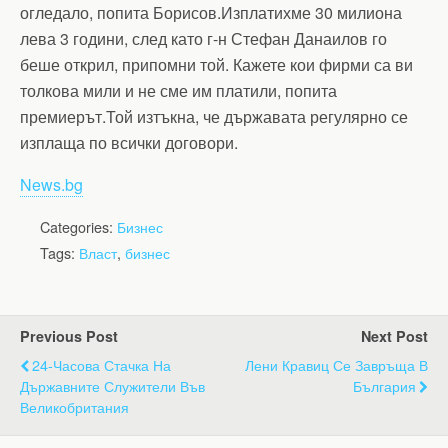
огледало, попита Борисов.Изплатихме 30 милиона
лева 3 години, след като г-н Стефан Данаилов го
беше открил, припомни той. Кажете кои фирми са ви
толкова мили и не сме им платили, попита
премиерът.Той изтъкна, че държавата регулярно се
изплаща по всички договори.
News.bg
Categories:
Бизнес
Tags:
Власт
,
бизнес
Previous Post
Next Post
24-Часова Стачка На
Лени Кравиц Се Завръща В
Държавните Служители Във
България
Великобритания