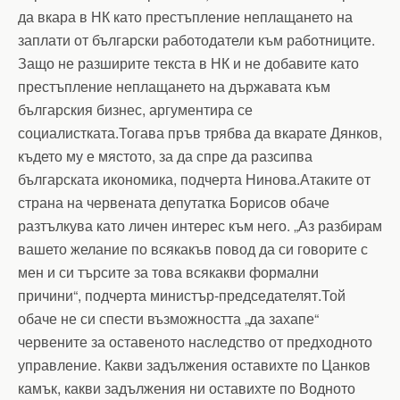
да вкара в НК като престъпление неплащането на
заплати от български работодатели към работниците.
Защо не разширите текста в НК и не добавите като
престъпление неплащането на държавата към
българския бизнес, аргументира се
социалистката.Тогава пръв трябва да вкарате Дянков,
където му е мястото, за да спре да разсипва
българската икономика, подчерта Нинова.Атаките от
страна на червената депутатка Борисов обаче
разтълкува като личен интерес към него. „Аз разбирам
вашето желание по всякакъв повод да си говорите с
мен и си търсите за това всякакви формални
причини“, подчерта министър-председателят.Той
обаче не си спести възможността „да захапе“
червените за оставеното наследство от предходното
управление. Какви задължения оставихте по Цанков
камък, какви задължения ни оставихте по Водното