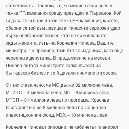
столетницата. Тревожа се, че милион е хвърлен в
тежка PR кампания срещу президента Първанов. Кой
ги дава тези пари в тази тежка PR кампания, кажете,
обърна се той към левицата.Нанасяте сериозен удар
върху българския бизнес като не си изплащате
задълженията, изтъкна Корнелия Нинова. Вашите
министри, г-н премиер, този път се издъниха, каза още
червената депутатка. В продължение на месеци
Нинова питала министрите колко дължат на
българския бизнес и те й давали писмени отговори.
От тях става ясно, че МО дължи 82 милиона лева,
МТИТС – 4 милиона лева, МП – 6 милиона лева,
МТСП – 31 милиона лева по програма „Красива
България“ и още 8 милиона лева по Социално-
инвестиционния фонд, МЗХ – 10 милиона лева.
Корнелия Нинова припомни, че кабинетът планирал