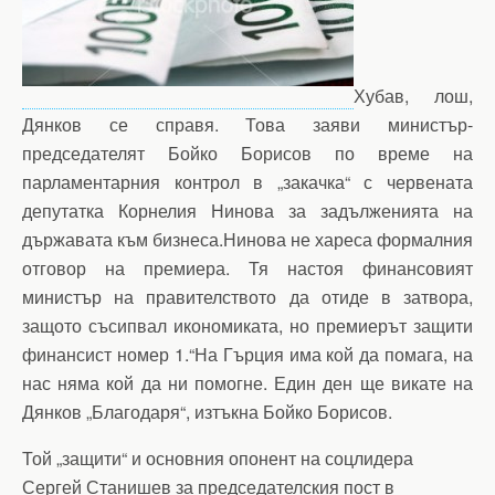
Хубав, лош,
Дянков се справя. Това заяви министър-
председателят Бойко Борисов по време на
парламентарния контрол в „закачка“ с червената
депутатка Корнелия Нинова за задълженията на
държавата към бизнеса.Нинова не хареса формалния
отговор на премиера. Тя настоя финансовият
министър на правителството да отиде в затвора,
защото съсипвал икономиката, но премиерът защити
финансист номер 1.“На Гърция има кой да помага, на
нас няма кой да ни помогне. Един ден ще викате на
Дянков „Благодаря“, изтъкна Бойко Борисов.
Той „защити“ и основния опонент на соцлидера
Сергей Станишев за председателския пост в