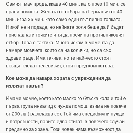
Самият мач продължава 40 мин., като през 10 мин. се
прави почивка. Жената от отбора на Германия от 40
мин. игра 35 мин. като само един път пипна топката.
Никой не и подаде, но нейната роля беше да й бъдат
приспаднати точките и тя да пречи на противниковия
отбор. Това е тактика. Много искам в момента да
намеря момчета, които са на колички, но са със
здрави ръце. Има такива, но те най-често стоят
вкъщи, гледат телевизия, стоят пред компютъра.
Кое може да накара хората с увреждания да
излязат навън?
Имаме момче, което като малко го блъска кола и той е
първа група инвалид с чужда помощ, взима не повече
от 200 лв.( разплаква се). Той има специфични нужди
и потребности, парите едва стигат, в повечето случаи
предимно за храна. Този човек няма възможност да