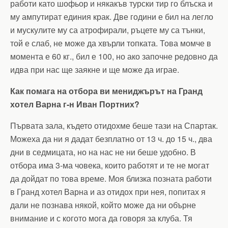
работи като шофьор и някакъв турски тир го блъска и
му ампутират единия крак. Две години е бил на легло
и мускулите му са атрофирали, ръцете му са тънки,
той е слаб, не може да хвърли топката. Това момче в
момента е 60 кг., бил е 100, но ако започне редовно да
идва при нас ще заякне и ще може да играе.
Как помага на отбора ви мениджърът на Гранд
хотел Варна г-н Иван Портних?
Първата зала, където отидохме беше тази на Спартак.
Можеха да ни я дадат безплатно от 13 ч. до 15 ч., два
дни в седмицата, но на нас не ни беше удобно. В
отбора има 3-ма човека, които работят и те не могат
да дойдат по това време. Моя близка позната работи
в Гранд хотел Варна и аз отидох при нея, попитах я
дали не познава някой, който може да ни обърне
внимание и с когото мога да говоря за клуба. Тя