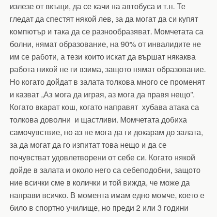
излезе от вкъщи, да се качи на автобуса и т.н. Те
гледат да спестят някой лев, за да могат да си купят
компютър и така да се разнообразяват. Момчетата са
болни, нямат образование, на 90% от инвалидите не
им се работи, а тези които искат да вършат някаква
работа никой не ги взима, защото нямат образование.
Но когато дойдат в залата толкова много се променят
и казват „Аз мога да играя, аз мога да правя нещо”.
Когато вкарат кош, когато направят хубава атака са
толкова доволни и щастливи. Момчетата добиха
самочувствие, но аз не мога да ги докарам до залата,
за да могат да го изпитат това нещо и да се
почувстват удовлетворени от себе си. Когато някой
дойде в залата и около него са себеподобни, защото
ние всички сме в колички и той вижда, че може да
направи всичко. В момента имам едно момче, което е
било в спортно училище, но преди 2 или 3 години