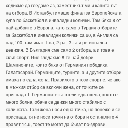
ходихме да гледаме аз, заместникът ми и капитанът
на отбора. В Истанбул имаше финал за Европейската
купа по баскетбол в инвалидни колички. Там бяха 8 от
най-добрите в Европа, като само в Турция отборите
за баскетбол в инвалидни колички са 60, в Англия са
над 100, там имат 1-ва, 2-ра, 3-та и регионална
девизия. В България сме само 2 отбора, а и това е
скъп спорт. Ние гледахме 8-те най-добри.
Шампионите, които бяха от Германия победиха
Галатасарай. Германците, турците, а и другите отбори
имаха по една жена. Правилото в този спорт е, че ако
в мъжкия отбор се включи жена, от точките се
приспада 1. Германците са взели една жена, която е
много болна, обаче се движи много стабилно с
количката. Тази жена носи една точка, но понеже и се
приспада, тя не носи точки на отбора и останалите 4
правят 14.5, тоест те могат да бъдат по-здрави.