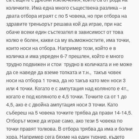
количките. Има една много съществена разлика – и
двата отбора играят с по 5 човека, но при отбора на
здравите треньорът решава кой да играе, при нас
обаче всеки един състезател в зависимост от това
колко е болен, какви са му възможностите, има точки,
които носи на отбора. Например този, който е в
количка и има увреден 6-7 прешлен, който е много
трудно подвижен и стои трудно в количката и не може
да се наведе да вземе топката и т.н., такъв човек
носи на отбора 1 точка, да но такъв като мен носи 3
или 4 точки. Когато е с ампутация над коляното е 4т.,
когато е под коляното е 4,5 точки. Точките са от 1 до
4,5, ако е с двойна ампутация носи 3 точки. Като
събереш на 5 човека точките трябва да прави 14-14,5.
Отборът може да играе само, ако тези 5 човека по
точки правят толкова. В отбора трябва да има и болни
хора. Например сега бяхме на един турнир, където