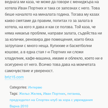
веднага ми каза, че може да говори с мениджъра на
хотела Иван Портних и така се запознах с него. Това
беше началото на миналата година. Тогава му казах
какво смятаме да правим, попитах го за залата в
хотела, на кого я дава и как се ползва. Той каза, че
няма никакъв проблем, направи залата, съдейства ни
за колички, реновира две помещения, които бяха
затрупани с много неща. Купихме и баскетболни
кошове, а в една стая г-н Портних ни сложи
хладилник, кафе-машина, имаме и облекло, което ни е
осигурено от него. Всичко това дава на момчетата
самочувствие и увереност.
briz15.com
Categories:
Интервю
Tags:
Жельо Желев
,
Иван Портних
,
петанка
,
председател на Спортен клуб за хора с увреждания
Варна 2010