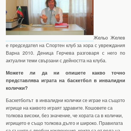
Жельо Желев
е председател на Спортен клуб за хора с увреждания
Варна 2010. Деница Герчева разговаря с него по
актуални теми свързани с дейността на клуба.
Можете ли да ни опишете какво точно
представлява играта на баскетбол в инвалидни
колички?
Баскетболът в инвалидни колички се играе на същото
игрище на каквото играят здравите. Кошовете са
толкова високи, без значение, че хората са в колички,
игрището е също толкова дълго и широко. Правилата
са същите с дребни изключения, които са от рода на