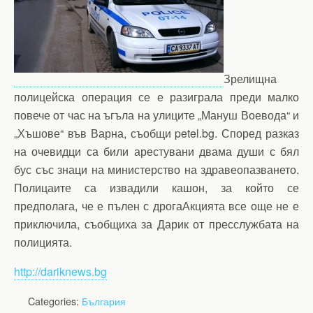
Зрелищна
полицейска операция се е разиграла преди малко
повече от час на ъгъла на улиците „Мануш Воевода“ и
„Хъшове“ във Варна, съобщи petel.bg. Според разказ
на очевидци са били арестувани двама души с бял
бус със знаци на министерство на здравеопазването.
Полицаите са извадили кашон, за който се
предполага, че е пълен с дрогаАкцията все още не е
приключила, съобщиха за Дарик от пресслужбата на
полицията.
http://dariknews.bg
Categories:
България