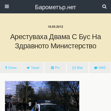
Барометър.нет
16.05.2012
Арестуваха Двама С Бус На
Здравното Министерство
Share
Tweet
Pin
Mail
SMS