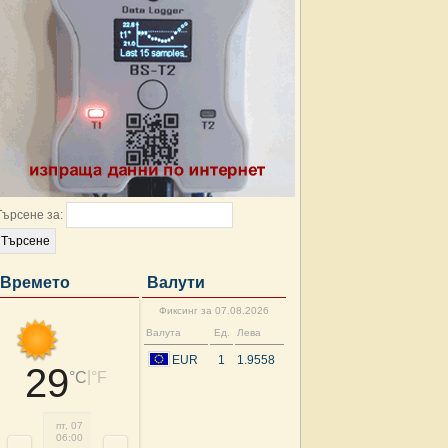
Търсене за:
Времето
Валути
Фиксинг за 07.08.2026
Валута
Ед.
Лева
EUR
1
1.9558
29
|
°C
°F
пт, 07
пт, 07
пт, 07
пт, 07
пт, 07
пт, 07
сб, 08
сб, 
06:00
09:00
12:00
15:00
18:00
21:00
00:00
03: