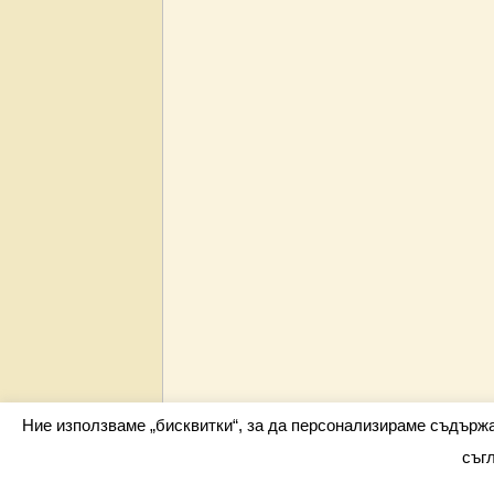
Ние използваме „бисквитки“, за да персонализираме съдърж
съг
Всички права запазени barometar.net © 2026 i