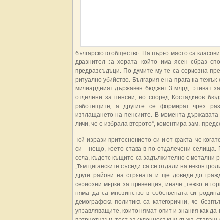
българското общество. На първо място са класов
дразнител за хората, който има ясен образ сп
предразсъдъци. По думите му те са сериозна пре
ритуално убийство. България е на прага на тежък 
милиардният държавен бюджет 3 млрд. отиват за 
отделени за пенсии, но според Костадинов бюд
работещите, а другите се формират чрез ра
изплащането на пенсиите. В момента държавата 
личи, че е избрала второто“, коментира зам.-пред
Той изрази притеснението си и от факта, че кога
си – нещо, което става в по-отдалечени селища.
села, където къщите са задължително с метални р
„Там циганските съседи са се отдали на неконтроли
други райони на страната и ще доведе до гражд
сериозни мерки за превенция, иначе „тежко и гор
няма да са мнозинство в собствената си родина
демографска политика са категорични, че безпъ
управляващите, които нямат опит и знания как да н
патриотизъм, тест за склонност към лъжа, ставаш 