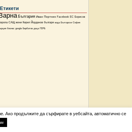
Етикети
Варна
България
Иван Портних
Facebook
ЕС
Борисов
Европа
САЩ
жени
Кирил Йорданов
българи
вода
Български
София
ърция
бизнес
google
Бербатов
деца
ГЕРБ
е. Ако продължите да сърфирате в уебсайта, автоматично се
ам