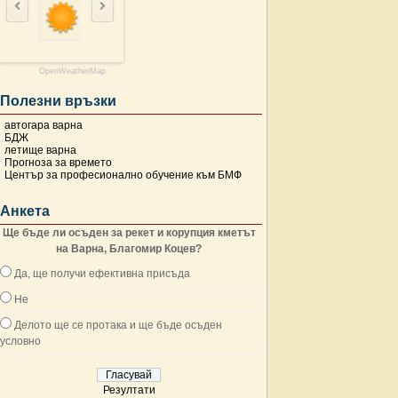
OpenWeatherMap
Полезни връзки
автогара варна
БДЖ
летище варна
Прогноза за времето
Център за професионално обучение към БМФ
Анкета
Ще бъде ли осъден за рекет и корупция кметът
на Варна, Благомир Коцев?
Да, ще получи ефективна присъда
Не
Делото ще се протака и ще бъде осъден
условно
Резултати