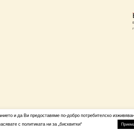
Г
анието и да Ви предоставяме по-добро потребителско изживяван
ласявате с политиката ни за „бисквитки“
настройки
nfo@barometar.net
Прием
За нас
| Приятели: