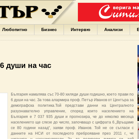
Варна
България
Иван
Портних
Facebook
ЕС
Любопитно
Бизнес
Интервю
Анализи
Борисов
Европа
САЩ
жени
Кирил
Йорданов
6 души на час
българи
вода
Български
София
Гърция
България намалява със 70-80 хиляди души годишно, което прави по
бизнес
6 души на час. За това алармира проф. Петър Иванов от Центъра за
google
демографска политика.Той представи данни на Централното
деца
разузнавателно управление, според които населението на
Бербатов
България е 7 037 935 души и прогнозира, че до няколко месеца
ГЕРБ
населението ще слезе до число, започващо с цифрата 6.„Връщаме
се 80 години назад“, заяви проф. Иванов. Той не се съгласи с
данните на НСИ от последното преброяване през 2011 г., че