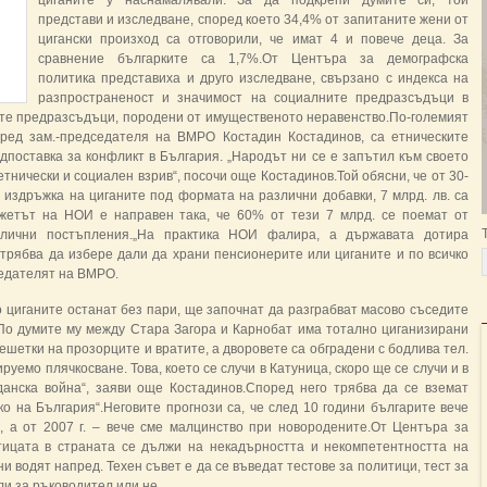
циганите у наснамалявали. За да подкрепи думите си, той
представи и изследване, според което 34,4% от запитаните жени от
цигански произход са отговорили, че имат 4 и повече деца. За
сравнение българките са 1,7%.От Центъра за демографска
политика представиха и друго изследване, свързано с индекса на
разпространеност и значимост на социалните предразсъдъци в
ите предразсъдъци, породени от имущественото неравенство.По-големият
оред зам.-председателя на ВМРО Костадин Костадинов, са етническите
дпоставка за конфликт в България. „Народът ни се е запътил към своето
етнически и социален взрив“, посочи още Костадинов.Той обясни, че от 30-
издръжка на циганите под формата на различни добавки, 7 млрд. лв. са
жетът на НОИ е направен така, че 60% от тези 7 млрд. се поемат от
злични постъпления.„На практика НОИ фалира, а държавата дотира
трябва да избере дали да храни пенсионерите или циганите и по всичко
седателят на ВМРО.
то циганите останат без пари, ще започнат да разграбват масово съседите
 По думите му между Стара Загора и Карнобат има тотално циганизирани
ешетки на прозорците и вратите, а дворовете са обградени с бодлива тел.
руемо плячкосване. Това, което се случи в Катуница, скоро ще се случи и в
анска война“, заяви още Костадинов.Според него трябва да се вземат
ко на България“.Неговите прогнози са, че след 10 години българите вече
, а от 2007 г. – вече сме малцинство при новородените.От Центъра за
тицата в страната се дължи на некадърността и некомпетентността на
и водят напред. Техен съвет е да се въведат тестове за политици, тест за
ли за ръководител или не.