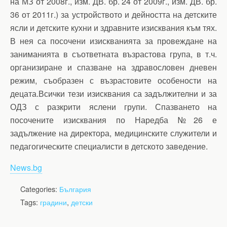
на МЗ от 2008г., изм. ДВ. бр. 24 от 2009г., изм. ДВ. бр.
36 от 2011г.) за устройството и дейността на детските
ясли и детските кухни и здравните изисквания към тях.
В нея са посочени изискванията за провеждане на
заниманията в съответната възрастова група, в т.ч.
организиране и спазване на здравословен дневен
режим, съобразен с възрастовите особености на
децата.Всички тези изисквания са задължителни и за
ОДЗ с разкрити яслени групи. Спазването на
посочените изисквания по Наредба №26 е
задължение на директора, медицинските служители и
педагогическите специалисти в детското заведение.
News.bg
Categories:
България
Tags:
градини
,
детски