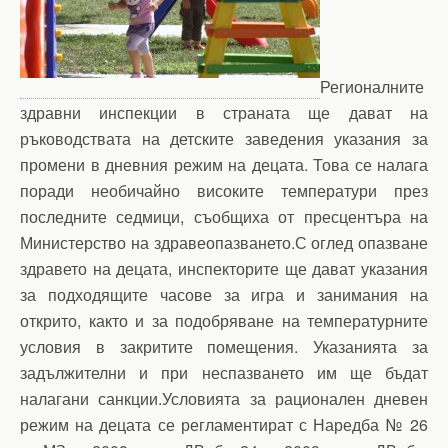
Регионалните
здравни инспекции в страната ще дават на
ръководствата на детските заведения указания за
промени в дневния режим на децата. Това се налага
поради необичайно високите температури през
последните седмици, съобщиха от пресцентъра на
Министерство на здравеопазването.С оглед опазване
здравето на децата, инспекторите ще дават указания
за подходящите часове за игра и занимания на
открито, както и за подобряване на температурните
условия в закритите помещения. Указанията за
задължителни и при неспазването им ще бъдат
налагани санкции.Условията за рационален дневен
режим на децата се регламентират с Наредба № 26