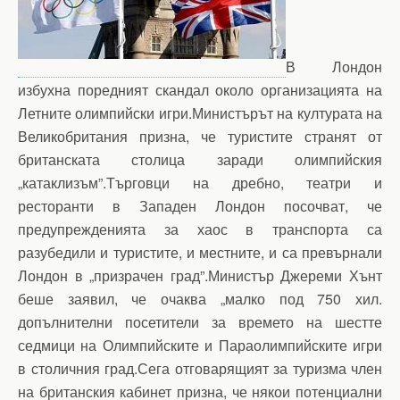
В Лондон
избухна поредният скандал около организацията на
Летните олимпийски игри.Министърът на културата на
Великобритания призна, че туристите странят от
британската столица заради олимпийския
„катаклизъм”.Търговци на дребно, театри и
ресторанти в Западен Лондон посочват, че
предупрежденията за хаос в транспорта са
разубедили и туристите, и местните, и са превърнали
Лондон в „призрачен град”.Министър Джереми Хънт
беше заявил, че очаква „малко под 750 хил.
допълнителни посетители за времето на шестте
седмици на Олимпийските и Параолимпийските игри
в столичния град.Сега отговарящият за туризма член
на британския кабинет призна, че някои потенциални