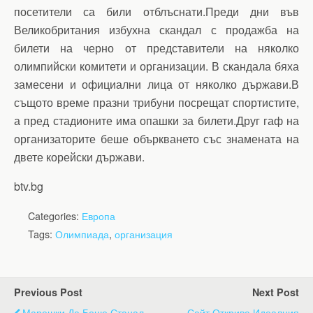
посетители са били отблъснати.Преди дни във
Великобритания избухна скандал с продажба на
билети на черно от представители на няколко
олимпийски комитети и организации. В скандала бяха
замесени и официални лица от няколко държави.В
същото време празни трибуни посрещат спортистите,
а пред стадионите има опашки за билети.Друг гаф на
организаторите беше объркването със знамената на
двете корейски държави.
btv.bg
Categories:
Европа
Tags:
Олимпиада
,
организация
Previous Post
Next Post
Марешки Да Беше Станал
Сайт Открива Идеалния