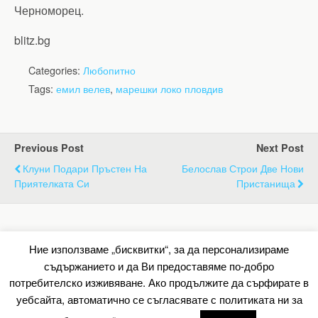
Черноморец.
blitz.bg
Categories:
Любопитно
Tags:
емил велев
,
марешки локо пловдив
Previous Post
Next Post
Клуни Подари Пръстен На
Белослав Строи Две Нови
Приятелката Си
Пристанища
Back to top
Ние използваме „бисквитки“, за да персонализираме
съдържанието и да Ви предоставяме по-добро
Mobile
Desktop
потребителско изживяване. Ако продължите да сърфирате в
уебсайта, автоматично се съгласявате с политиката ни за
All content Copyright Барометър.нет