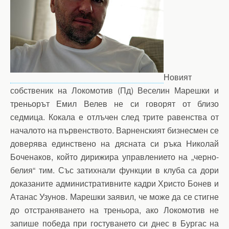
Новият
собственик на Локомотив (Пд) Веселин Марешки и
треньорът Емил Велев не си говорят от близо
седмица. Кокала е отлъчен след трите равенства от
началото на първенството. Варненският бизнесмен се
доверява единствено на дясната си ръка Николай
Боченаков, който дирижира управлението на „черно-
белия“ тим. Със затихнали функции в клуба са дори
доказаните административните кадри Христо Бонев и
Атанас Узунов. Марешки заявил, че може да се стигне
до отстраняването на треньора, ако Локомотив не
запише победа при гостуването си днес в Бургас на