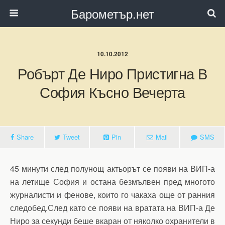
Барометър.нет
10.10.2012
Робърт Де Ниро Пристигна В
София Късно Вечерта
Share
Tweet
Pin
Mail
SMS
45 минути след полунощ актьорът се появи на ВИП-а
на летище София и остана безмълвен пред многото
журналисти и фенове, които го чакаха още от ранния
следобед.След като се появи на вратата на ВИП-а Де
Ниро за секунди беше вкаран от няколко охранители в