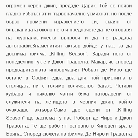
огромен черен джип, предаде Дарик. Той се появи
гладко избръснат и първоначално усмихнат, но после
бързо промени изражението си, смаян от
блъсканицата около него и предпочете да не отговаря
на журналистически въпроси и да не раздава
автографи.Знаменитият актьор дойде у нас, за да
доснима филма „Killing Season“. Заради него от
понеделник тук е и Джон Траволта. Макар, че според
предварителната информация Робърт де Ниро ще
остане в София едва два дни, той пристигна в
столицата ни с голямо количество багаж. Четири
куфара и няколко чанти бяха натоварени от
служители на летището в черния джип, който
очакваше актьора.Само две сцени от „Killing
Season“ ще заснемат у нас Робърт де Ниро и Джон
Траволта. Те ще работят основно в Киноцентъра в
Бояна. Според сюжета на филма Де Ниро и Траволта