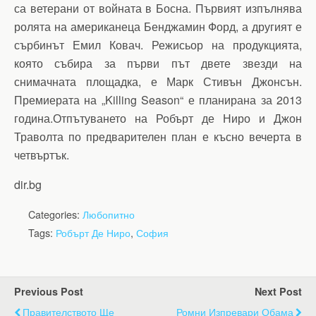
са ветерани от войната в Босна. Първият изпълнява
ролята на американеца Бенджамин Форд, а другият е
сърбинът Емил Ковач. Режисьор на продукцията,
която събира за първи път двете звезди на
снимачната площадка, е Марк Стивън Джонсън.
Премиерата на „Killing Season“ е планирана за 2013
година.Отпътуването на Робърт де Ниро и Джон
Траволта по предварителен план е късно вечерта в
четвъртък.
dir.bg
Categories:
Любопитно
Tags:
Робърт Де Ниро
,
София
Previous Post
Next Post
Правителството Ще
Ромни Изпревари Обама