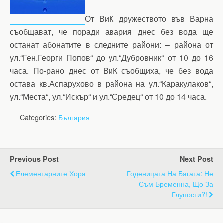
От ВиК дружеството във Варна
съобщават, че поради авария днес без вода ще
останат абонатите в следните райони: – района от
ул.“Ген.Георги Попов“ до ул.“Дубровник“ от 10 до 16
часа. По-рано днес от ВиК съобщиха, че без вода
остава кв.Аспарухово в района на ул.“Каракулаков“,
ул.“Места“, ул.“Искър“ и ул.“Средец“ от 10 до 14 часа.
Categories:
България
Previous Post
Next Post
Елементарните Хора
Годеницата На Багата: Не
Съм Бременна, Що За
Глупости?!