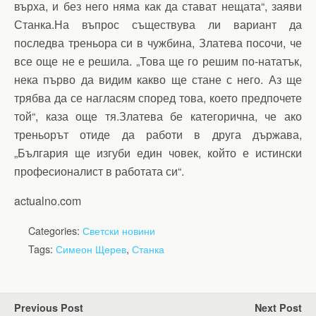
върха, и без него няма как да стават нещата“, заяви
Станка.На въпрос съществува ли вариант да
последва треньора си в чужбина, Златева посочи, че
все още не е решила. „Това ще го решим по-нататък,
нека първо да видим какво ще стане с него. Аз ще
трябва да се нагласям според това, което предпочете
той“, каза още тя.Златева бе категорична, че ако
треньорът отиде да работи в друга държава,
„България ще изгуби един човек, който е истински
професионалист в работата си“.
actualno.com
Categories:
Светски новини
Tags:
Симеон Щерев
,
Станка
Previous Post
Next Post