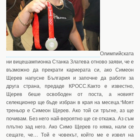
Олимпийската
ни вицешампионка Станка Златева отново заяви, че е
възможно да прекрати кариерата си, ако Симеон
Щерев напусне България и започне да работи за
друга страна, предаде КРОСС.Както е известно,
Щерев беше освободен от поста, а новият
селекционер ще бъде избран в края на месеца.“Моят
треньор е Симеон Щерев. Ако той си тръгне, аз ще
почивам. Без него най-вероятно ще се откажа. Аз съм
плътно зад него. Ако Симо Щерев го няма, нали се
сещате, че… Той е човекът, който ме е извел на