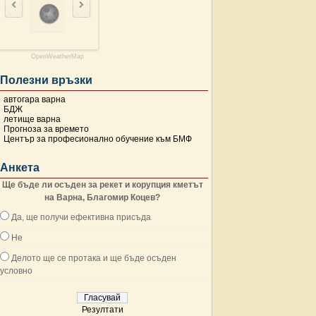
OpenWeatherMap
Полезни връзки
автогара варна
БДЖ
летище варна
Прогноза за времето
Център за професионално обучение към БМФ
Анкета
Ще бъде ли осъден за рекет и корупция кметът
на Варна, Благомир Коцев?
Да, ще получи ефективна присъда
Не
Делото ще се протака и ще бъде осъден
условно
Резултати