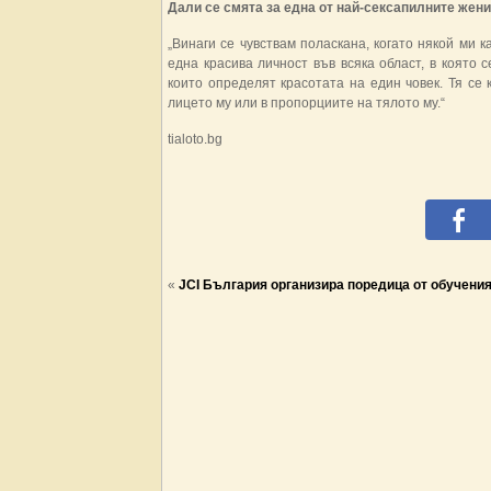
Дали се смята за една от най-сексапилните жени
„Винаги се чувствам поласкана, когато някой ми 
една красива личност във всяка област, в която 
които определят красотата на един човек. Тя се 
лицето му или в пропорциите на тялото му.“
tialoto.bg
«
JCI България организира поредица от обучени