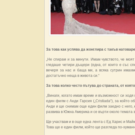
За това как успява да жонглира с такъв натовар
„Не спирам и за минути. Имам чувството, че моят
гледаше четири дъщери (една, от които е със сп
вечеря за нас и баща ми, а всяка сутрин имахме
достатъчно неща в живота си.“
За това колко често пътува до страната, от коят
„Винаги, когато имам време и възможност си ходя
един филм с Анди Гарсия („Cristiada“), за който
Анди и ще снимам още един филм заедно с него, ко
развива в Южна Америка и се върти около темата з
Ще участвам и в още една лента с Ед Харис и Май
Това ще е един филм, който ще разгледа по-хуманн