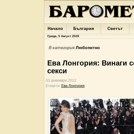
Начало
България
Светът
Сряда, 5 Август 2026
В категория
Любопитно
Ева Лонгория: Винаги се
секси
03 декември 2012
Етикети:
Ева Лонгория