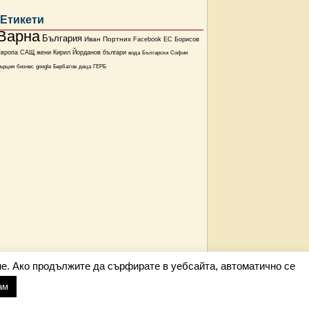
Етикети
Варна
България
Иван Портних
Facebook
ЕС
Борисов
Европа
САЩ
жени
Кирил Йорданов
българи
вода
Български
София
ърция
бизнес
google
Бербатов
деца
ГЕРБ
е. Ако продължите да сърфирате в уебсайта, автоматично се
ам