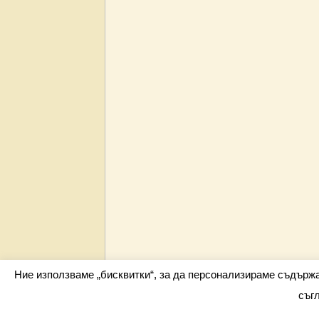
Ние използваме „бисквитки“, за да персонализираме съдърж
съг
Всички права запазени barometar.net © 2026 i