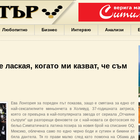
Варна
България
Иван
Портних
Facebook
ЕС
Любопитно
Бизнес
Интервю
Анализи
Борисов
Европа
САЩ
жени
Кирил
Йорданов
 лаская, когато ми казват, че съм
българи
вода
Български
София
Гърция
бизнес
google
Ева Лонгория за пореден път показва, защо е смятана за едно от
деца
най-сексапилните миньончета в Холивуд. 37-годишната актриса,
Бербатов
която се превърна в най-популярната звезда от сериала „Отчаяни
ГЕРБ
съпруги“ ще разгорещи феновете си с най-новата си фотосесия по
бельо.Симпатичната латина позира за новия брой на списание GQ,
Мексико, облечена само по едно черно боди и сутиен и бикини от
бяла дантела. Тя го прави малко след като помогна на Обама да