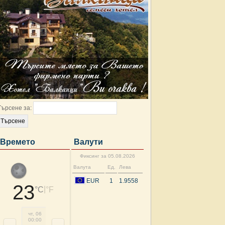
Търсене за:
Времето
Валути
Фиксинг за 05.08.2026
Валута
Ед.
Лева
EUR
1
1.9558
23
|
°C
°F
чт, 06
чт, 06
чт, 06
чт, 06
чт, 06
чт, 06
чт, 06
чт, 
00:00
03:00
06:00
09:00
12:00
15:00
18:00
21: