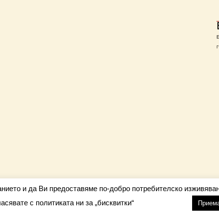
Г
анието и да Ви предоставяме по-добро потребителско изживяван
ласявате с политиката ни за „бисквитки“
настройки
nfo@barometar.net
Прием
За нас
| Приятели: