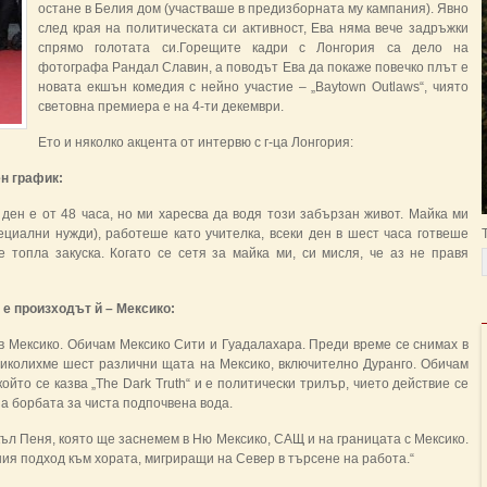
остане в Белия дом (участваше в предизборната му кампания). Явно
след края на политическата си активност, Ева няма вече задръжки
спрямо голотата си.Горещите кадри с Лонгория са дело на
фотографа Рандал Славин, а поводът Ева да покаже повечко плът е
новата екшън комедия с нейно участие – „Baytown Outlaws“, чиято
световна премиера е на 4-ти декември.
Ето и няколко акцента от интервю с г-ца Лонгория:
ен график:
 ден е от 48 часа, но ми харесва да водя този забързан живот. Майка ми
ециални нужди), работеше като учителка, всеки ден в шест часа готвеше
 топла закуска. Когато се сетя за майка ми, си мисля, че аз не правя
о е произходът й – Мексико:
 в Мексико. Обичам Мексико Сити и Гуадалахара. Преди време се снимах в
 обиколихме шест различни щата на Мексико, включително Дуранго. Обичам
йто се казва „The Dark Truth“ и е политически трилър, чието действие се
а борбата за чиста подпочвена вода.
къл Пеня, която ще заснемем в Ню Мексико, САЩ и на границата с Мексико.
ия подход към хората, мигриращи на Север в търсене на работа.“