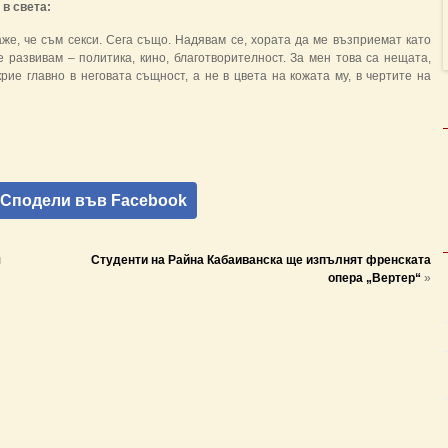
 в света:
каже, че съм секси. Сега също. Надявам се, хората да ме възприемат като
се развивам – политика, кино, благотворителност. За мен това са нещата,
крие главно в неговата същност, а не в цвета на кожата му, в чертите на
Сподели във Facebook
я
Студенти на Райна Кабаиванска ще изпълнят френската
опера „Вертер“
»