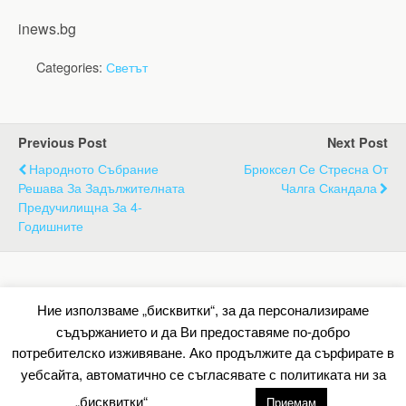
inews.bg
Categories:
Светът
Previous Post
Next Post
Народното Събрание
Брюксел Се Стресна От
Решава За Задължителната
Чалга Скандала
Предучилищна За 4-
Годишните
Back to top
Ние използваме „бисквитки“, за да персонализираме
съдържанието и да Ви предоставяме по-добро
Mobile
Desktop
потребителско изживяване. Ако продължите да сърфирате в
уебсайта, автоматично се съгласявате с политиката ни за
All content Copyright Барометър.нет
„бисквитки“
настройки
Приемам