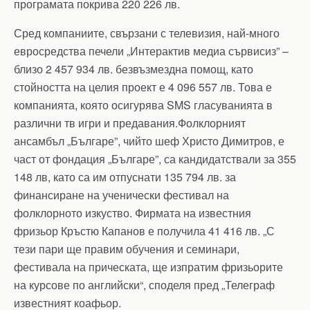
програмата покрива 220 226 лв.
Сред компаниите, свързани с телевизия, най-много
евросредства печели „Интерактив медиа сървисиз” –
близо 2 457 934 лв. безвъзмездна помощ, като
стойността на целия проект е 4 096 557 лв. Това е
компанията, която осигурява SMS гласуванията в
различни тв игри и предавания.Фолклорният
ансамбъл „Българе”, чийто шеф Христо Димитров, е
част от фондация „Българе”, са кандидатствали за 355
148 лв, като са им отпуснати 135 794 лв. за
финансиране на ученически фестивал на
фолклорното изкуство. Фирмата на известния
фризьор Кръстю Капанов е получила 41 416 лв. „С
тези пари ще правим обучения и семинари,
фестивала на прическата, ще изпратим фризьорите
на курсове по английски“, споделя пред „Телеграф
известният коафьор.