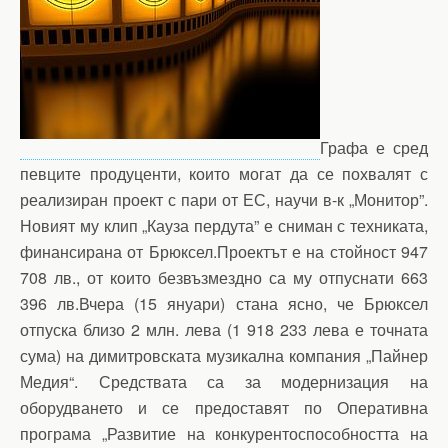
Графа е сред
певците продуценти, които могат да се похвалят с
реализиран проект с пари от ЕС, научи в-к „Монитор”.
Новият му клип „Кауза пердута” е сниман с техниката,
финансирана от Брюксел.Проектът е на стойност 947
708 лв., от които безвъзмездно са му отпуснати 663
396 лв.Вчера (15 януари) стана ясно, че Брюксел
отпуска близо 2 млн. лева (1 918 233 лева е точната
сума) на димитровската музикална компания „Пайнер
Медия“. Средствата са за модернизация на
оборудването и се предоставят по Оперативна
програма „Развитие на конкурентоспособността на