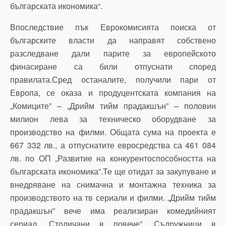
българската икономика“.
Впоследствие пък Еврокомисията поиска от
българските власти да направят собствено
разследване дали парите за европейското
финасиране са били отпуснати според
правилата.Сред останалите, получили пари от
Европа, се оказа и продуцентската компания на
„Комиците” – „Дрийм тийм прадакшън” – половин
милион лева за техническо оборудване за
производство на филми. Общата сума на проекта е
667 332 лв., а отпуснатите евросредства са 461 084
лв. по ОП „Развитие на конкурентоспособността на
българската икономика”.Те ще отидат за закупуване и
внедряване на снимачна и монтажна техника за
производството на тв сериали и филми. „Дрийм тийм
прадакшън” вече има реализиран комедийният
сериал „Столичани в повече”. Съдружници в