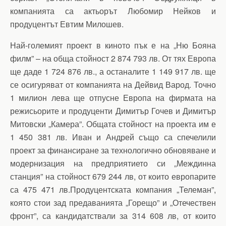
компанията са актьорът Любомир Нейков и
продуцентът Евтим Милошев.
Най-големият проект в киното пък е на „Ню Бояна
филм” – на обща стойност 2 874 793 лв. От тях Европа
ще даде 1 724 876 лв., а останалите 1 149 917 лв. ще
се осигуряват от компанията на Дейвид Варод. Точно
1 милион лева ще отпусне Европа на фирмата на
режисьорите и продуценти Димитър Гочев и Димитър
Митовски „Камера”. Общата стойност на проекта им е
1 450 381 лв. Иван и Андрей също са спечелили
проект за финансиране за технологично обновяване и
модернизация на предприятието си „Междинна
станция” на стойност 679 244 лв, от които европарите
са 475 471 лв.Продуцентската компания „Телеман”,
която стои зад предаванията „Горещо” и „Отечествен
фронт”, са кандидатствали за 314 608 лв, от които