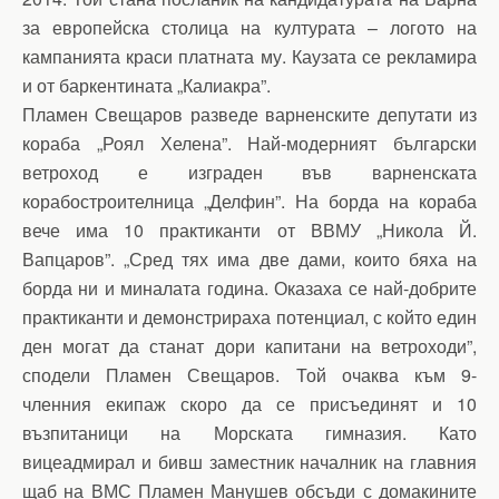
за европейска столица на културата – логото на
кампанията краси платната му. Каузата се рекламира
и от баркентината „Калиакра”.
Пламен Свещаров разведе варненските депутати из
кораба „Роял Хелена”. Най-модерният български
ветроход е изграден във варненската
корабостроителница „Делфин”. На борда на кораба
вече има 10 практиканти от ВВМУ „Никола Й.
Вапцаров”. „Сред тях има две дами, които бяха на
борда ни и миналата година. Оказаха се най-добрите
практиканти и демонстрираха потенциал, с който един
ден могат да станат дори капитани на ветроходи”,
сподели Пламен Свещаров. Той очаква към 9-
членния екипаж скоро да се присъединят и 10
възпитаници на Морската гимназия. Като
вицеадмирал и бивш заместник началник на главния
щаб на ВМС Пламен Манушев обсъди с домакините