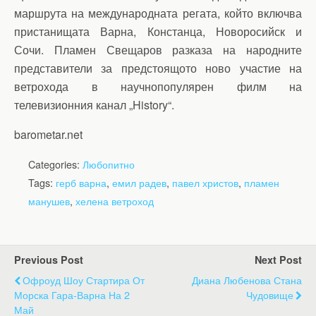
маршрута на международната регата, който включва
пристанищата Варна, Констанца, Новоросийск и
Сочи. Пламен Свещаров разказа на народните
представители за предстоящото ново участие на
ветрохода в научнопопулярен филм на
телевизионния канал „History“.
barometar.net
Categories:
Любопитно
Tags:
герб варна
,
емил радев
,
павел христов
,
пламен
манушев
,
хелена ветроход
Previous Post
Next Post
Офроуд Шоу Стартира От
Диана Любенова Стана
Морска Гара-Варна На 2
Чудовище
Май