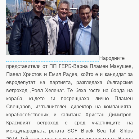
Народните
представители от ПП ГЕРБ-Варна Пламен Манушев,
Павел Христов и Емил Радев, който е и кандидат за
евродепутат на партията, разгледаха българския
ветроход „Роял Хелена”. Те бяха гости на борда на
кораба, където ги посрещнаха лично Пламен
Свещаров, изпълнителен директор на компанията-
корабособственик, и капитана Христан Димитров.
Красивият ветроход e сред участниците на
международната регата SCF Black Sea Tall Ships
2014. Той стана посланик на кандидатурата на Варна