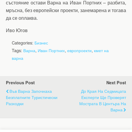
състояние остави Варна на Иван Портних – разбита,
мръсна, без европейски проекти, занемарена и тогава
да се оплаква.
Иво Югов
Categories:
Бизнес
Tags:
Варна
,
Иван Портних
,
европроекти
,
кмет на
варна
Previous Post
Next Post
Във Варна Започнаха
До Края На Седмицата
Безплатните Туристически
Експерти Ще Проверят
Разходки
Мострата В Центъра На
Варна