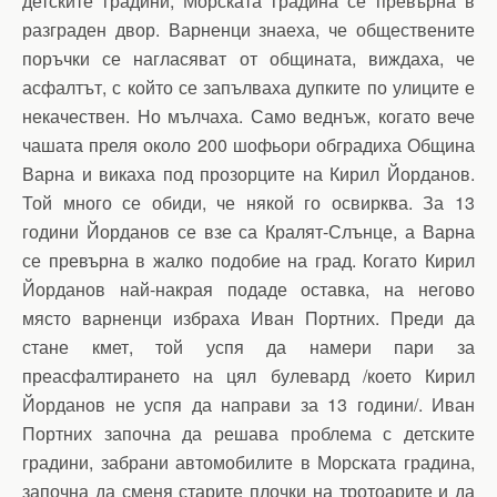
детските градини, Морската градина се превърна в
разграден двор. Варненци знаеха, че обществените
поръчки се нагласяват от общината, виждаха, че
асфалтът, с който се запълваха дупките по улиците е
некачествен. Но мълчаха. Само веднъж, когато вече
чашата преля около 200 шофьори обградиха Община
Варна и викаха под прозорците на Кирил Йорданов.
Той много се обиди, че някой го освирква. За 13
години Йорданов се взе са Кралят-Слънце, а Варна
се превърна в жалко подобие на град. Когато Кирил
Йорданов най-накрая подаде оставка, на негово
място варненци избраха Иван Портних. Преди да
стане кмет, той успя да намери пари за
преасфалтирането на цял булевард /което Кирил
Йорданов не успя да направи за 13 години/. Иван
Портних започна да решава проблема с детските
градини, забрани автомобилите в Морската градина,
започна да сменя старите плочки на тротоарите и да