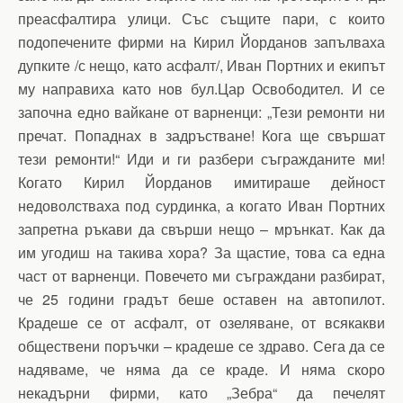
преасфалтира улици. Със същите пари, с които
подопечените фирми на Кирил Йорданов запълваха
дупките /с нещо, като асфалт/, Иван Портних и екипът
му направиха като нов бул.Цар Освободител. И се
започна едно вайкане от варненци: „Тези ремонти ни
пречат. Попаднах в задръстване! Кога ще свършат
тези ремонти!“ Иди и ги разбери съгражданите ми!
Когато Кирил Йорданов имитираше дейност
недоволстваха под сурдинка, а когато Иван Портних
запретна ръкави да свърши нещо – мрънкат. Как да
им угодиш на такива хора? За щастие, това са една
част от варненци. Повечето ми съграждани разбират,
че 25 години градът беше оставен на автопилот.
Крадеше се от асфалт, от озеляване, от всякакви
обществени поръчки – крадеше се здраво. Сега да се
надяваме, че няма да се краде. И няма скоро
некадърни фирми, като „Зебра“ да печелят