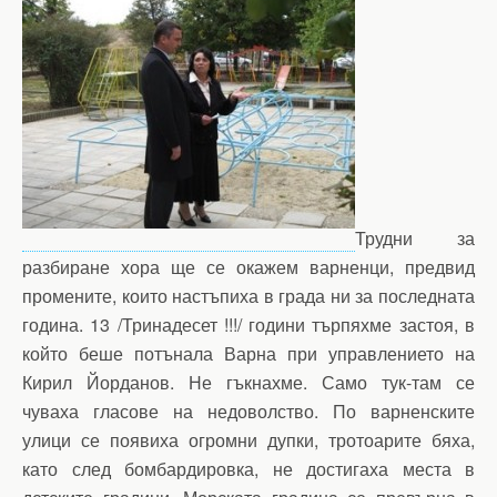
Трудни за
разбиране хора ще се окажем варненци, предвид
промените, които настъпиха в града ни за последната
година. 13 /Тринадесет !!!/ години търпяхме застоя, в
който беше потънала Варна при управлението на
Кирил Йорданов. Не гъкнахме. Само тук-там се
чуваха гласове на недоволство. По варненските
улици се появиха огромни дупки, тротоарите бяха,
като след бомбардировка, не достигаха места в