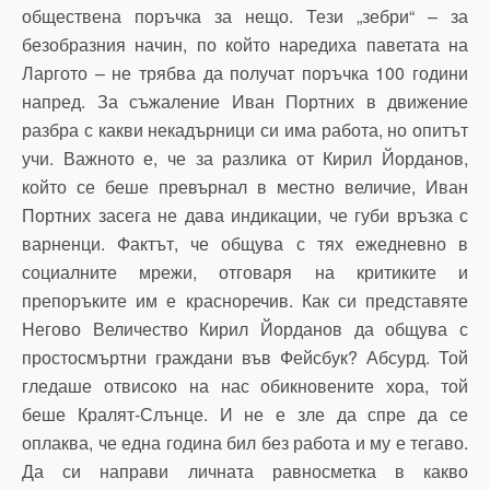
обществена поръчка за нещо. Тези „зебри“ – за
безобразния начин, по който наредиха паветата на
Ларгото – не трябва да получат поръчка 100 години
напред. За съжаление Иван Портних в движение
разбра с какви некадърници си има работа, но опитът
учи. Важното е, че за разлика от Кирил Йорданов,
който се беше превърнал в местно величие, Иван
Портних засега не дава индикации, че губи връзка с
варненци. Фактът, че общува с тях ежедневно в
социалните мрежи, отговаря на критиките и
препоръките им е красноречив. Как си представяте
Негово Величество Кирил Йорданов да общува с
простосмъртни граждани във Фейсбук? Абсурд. Той
гледаше отвисоко на нас обикновените хора, той
беше Кралят-Слънце. И не е зле да спре да се
оплаква, че една година бил без работа и му е тегаво.
Да си направи личната равносметка в какво