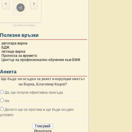
OpenWeatherMap
Полезни връзки
автогара варна
БДЖ
летище варна
Прогноза за времето
Център за професионално обучение към БМФ
Анкета
Ще бъде ли осъден за рекет и корупция кметът
на Варна, Благомир Коцев?
Да, ще получи ефективна присъда
Не
Делото ще се протака и ще бъде осъден
условно
Резултати