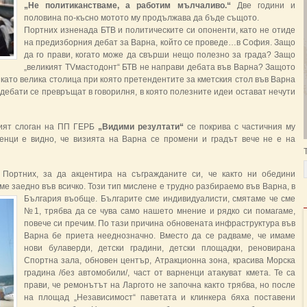
„Не политиканстваме, а работим мълчаливо.“
Две години и
половина по-късно мотото му продължава да бъде същото.
Портних изненада БТВ и политическите си опоненти, като не отиде
на предизборния дебат за Варна, който се проведе…в София. Защо
да го прави, когато може да свърши нещо полезно за града? Защо
„великият TVмастодонт“ БТВ не направи дебата във Варна? Защото
 като велика столица при която претендентите за кметския стол във Варна
 дебати се превръщат в говорилня, в която полезните идеи остават нечути
ният слоган на ПП ГЕРБ
„Видими резултати“
се покрива с частичния му
ненци е видно, че визията на Варна се промени и градът вече не е на
Портних, за да акцентира на съгражданите си, че както ни обедини
сме заедно във всичко. Този тип мислене е трудно разбираемо във Варна, в
България въобще.
Българите сме индивидуалисти, смятаме че сме
№1, трябва да се чува само нашето мнение и рядко си помагаме,
повече си пречим. По тази причина обновената инфраструктура във
Варна бе приета нееднозначно. Вместо да се радваме, че имаме
нови булаверди, детски градини, детски площадки, реновирана
Спортна зала, обновен център, Атракционна зона, красива Морска
градина /без автомобили/, част от варненци атакуват кмета. Те са
прави, че ремонътът на Ларгото не започна както трябва, но после
на площад „Независимост“ паветата и клинкера бяха поставени