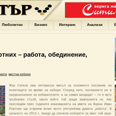
Варна
България
Иван
Портних
Facebook
ЕС
Любопитно
Бизнес
Интервю
Анализи
Борисов
Европа
САЩ
жени
Кирил
Йорданов
тних – работа, обединение,
българи
вода
Български
София
оекти
,
местни избори
Гърция
бизнес
google
Жак Сегела има интересна мисъл за основното послание на
деца
политиците по време на избори. Според него, посланието не е
Бербатов
предназначено за избирателите, а за самия кандидат – то е като
ГЕРБ
гръбначен стълб, около който той гради кампанията си. Ако
проследим през годините изказванията на кмета на Варна Иван
Портних ще открием колко често употребява думата „работа“. В
началото на 2013 г., преди да спечели изборите за кмет той каза: