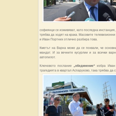
софиянци се изживяват, като последна инстанция,
трябва да ходят на крака. Масовите телевизионни
и Иван Портних отлично разбира това.
Кметът на Варна може да се похвали, че основ
мандат. И за вечните кусурлии и за всички вар
автопилот.
Ключовото послание
„обединение“
избра Иван 
трагедията в квартал Аспарухово, така трябва да 