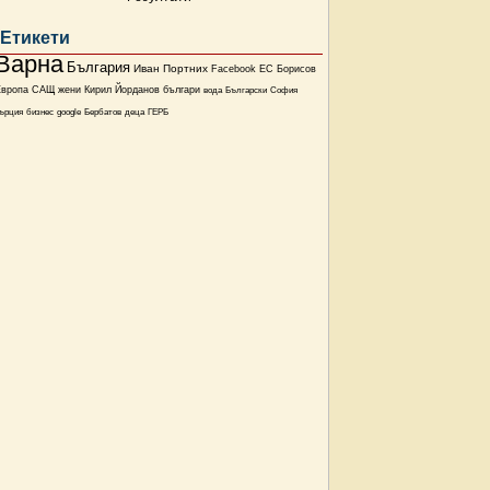
Етикети
Варна
България
Иван Портних
Facebook
ЕС
Борисов
Европа
САЩ
жени
Кирил Йорданов
българи
вода
Български
София
ърция
бизнес
google
Бербатов
деца
ГЕРБ