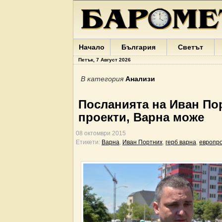
Начало
България
Светът
Петък, 7 Август 2026
В категория
Анализи
Посланията на Иван Пор
проекти, Варна може
08 октомври 2015
Етикети:
Варна
,
Иван Портних
,
герб варна
,
европр