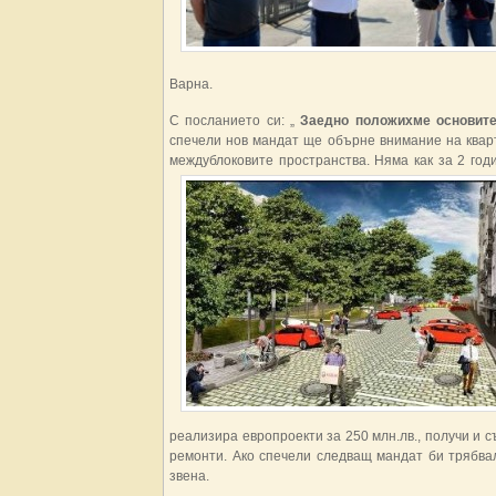
Варна.
С посланието си: „
Заедно положихме основите,
спечели нов мандат ще обърне внимание на кварт
междублоковите пространства. Няма как за 2 год
реализира европроекти за 250 млн.лв., получи и 
ремонти. Ако спечели следващ мандат би трябва
звена.