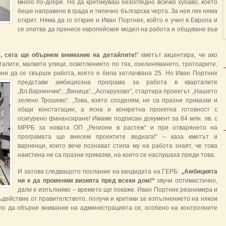
много по-добре. Но да критикуваш безогледно всичко хубаво, което
беше направено в града и типично българска черта. За нея лек няма
открит. Няма да го открие и Иван Портних, който е учил в Европа и
се опитва да пренесе европейския модел на работа и общуване във
 сега ще обърнем внимание на детайлите!
“ кметът акцентира, че ако
алите, малките улици, осветлението по тях, озеленяването, тротоарите,
ини да се свърши работа, която е била затлачвана 25. Но Иван Портних
представи амбициозна програма за работа в кварталите
„Вл.Варненчик“, „Виница“, „Аспарухово“, стартира проектът „Нашето
зелено Трошево“. „Това, която споделям, не са празни приказки и
общи констатации, а ясна и конкретна проектна готовност с
осигурено финансиране! Имаме подписан документ за 84 млн. лв. с
МРРБ за новата ОП „Региони в растеж“ и при отварянето на
програмата ще внесем проектите веднага!“ – каза кметът и
варненци, които вече познават стила му на работа знаят, че това
наистина не са празни приказки, на които се наслушаха преди това.
И затова следващото послание на кандидата на ГЕРБ:
„Амбицията
ни е да променим визията пред всеки дом!“
звучи оптимистично,
дали е изпълнимо – времето ще покаже. Иван Портних реанимира и
съдействие от правителството, получи и критики за изпълнението на някои
ло да обърне внивание на администрацията си, особено на контролните