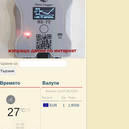
Търсене за:
Времето
Валути
Фиксинг за 07.08.2026
Валута
Ед.
Лева
EUR
1
1.9558
27
|
°C
°F
сб, 08
сб, 08
сб, 08
сб, 08
сб, 08
сб, 08
сб, 08
сб, 
00:00
03:00
06:00
09:00
12:00
15:00
18:00
21: