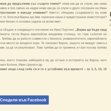
ожем да продължим със същото темпо!“
няма как да се случи, ако няма
авно и без смяна на кадри няма как да се случи и друго послание на Иван
тръгнахме и накъде отиваме!“
Кметът обещава създаването на нови
ат те. Кога във Варна ще има сериозни наши и чуждестранни инвеститори?
ния бизнес е основна задача на всеки кмет.
Г
 се сбъдне и следващото послание на Иван Портних:
„Варна ще бъде град
ената титла Варна европейска младежка столица, но това събитие не
 Трябва да се работи съвместно с бизнеса, университетите, европейските
отни места за младите хора. Те напускат Варна, защото не виждат смисъл
ви, за да се реализират. Това трябва да се промени, в тази посока трябва
их, което показва амбицията му да остане в историята на Варна, като
хаил Колони, Иван Церов и др.
авил нещо след себе си и то е устойчиво във времето – за 3, 5, 10, 15
Сподели във Facebook