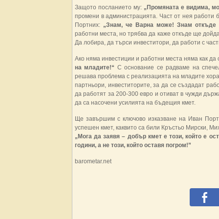
Защото посланието му:
„Промяната е видима, м
промени в администрацията. Част от нея работи б
Портних:
„Знам, че Варна може! Знам откъде 
работни места, но трябва да каже откъде ще дойд
Да лобира, да търси инвеститори, да работи с част
Ако няма инвестиции и работни места няма как да
на младите!“
С основание се радваме на спечел
решава проблема с реализацията на младите хора.
партньори, инвеститорите, за да се създадат раб
да работят за 200-300 евро и отиват в чужди държа
да са насочени усилията на бъдещия кмет.
Ще завършим с ключово изказване на Иван Портн
успешен кмет, каквито са били Кръстьо Мирски, Ми
„Мога да заявя – добър кмет е този, който е ост
години, а не този, който оставя погром!”
barometar.net