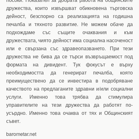
дружества, които извършват обикновена търговска
дейност, безспорно са реализацията на годишна
печалба и тяхното развитие. Не можем обаче да
подхождаме със същите очаквания и към
дружествата, чиято дейност има социална насоченост
или е свързана със здравеопазването. При тези
дружества не бива да се търси възвръщаемост под
формата на дивидент. Тук фокусът е върху
необходимостта да генерират печалба, която
преимуществено да се инвестира в подобряване
качеството на предлаганите здравни и/или социални
услуги. Именно това трябва да стимулира
управителите на тези дружества да работят по-
усърдно. Именно това очаква от тях и Общинският
съвет.
barometar.net