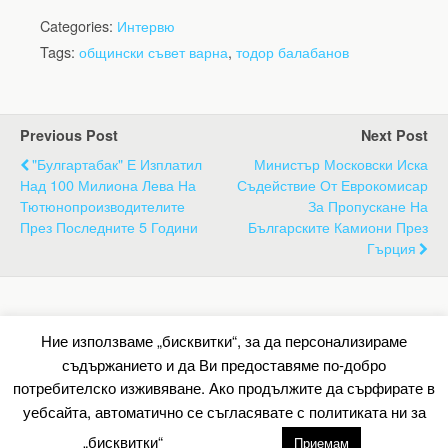
Categories:
Интервю
Tags:
общински съвет варна
,
тодор балабанов
Previous Post
Next Post
"Булгартабак" Е Изплатил
Министър Московски Иска
Над 100 Милиона Лева На
Съдействие От Еврокомисар
Тютюнопроизводителите
За Пропускане На
През Последните 5 Години
Българските Камиони През
Гърция
Back to top
Ние използваме „бисквитки“, за да персонализираме
съдържанието и да Ви предоставяме по-добро
Mobile
Desktop
потребителско изживяване. Ако продължите да сърфирате в
уебсайта, автоматично се съгласявате с политиката ни за
All content Copyright Барометър.нет
„бисквитки“
настройки
Приемам