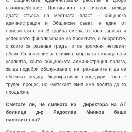
взаимодействие. Постигането на синхрон между
двата стълба на местната власт – общинска
администрация и Общински съвет, е един от
приоритетите ни. В крайна сметка от това зависят и
успешното финализиране на проектите, и оборотите,
с които се развива градът и се променя неговият
облик. От значение за всички в морската столица са и
усилията, които общинската администрация полага,
за да подобри обслужването на гражданите и да се
облекчат редица бюрократични процедури. Това е
труден процес, но кметският екип има волята да го
продължи.
Смятате ли, че смяната на директора на АГ
болница д-р Радослав Минков беше
наложителна?
Смяната не беше наложителна, а абсолютно