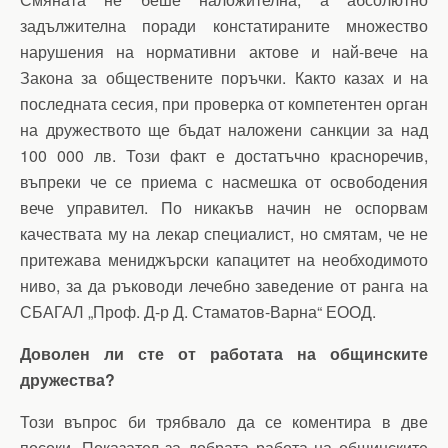
задължителна поради констатираните множество
нарушения на нормативни актове и най-вече на
Закона за обществените поръчки. Както казах и на
последната сесия, при проверка от компетентен орган
на дружеството ще бъдат наложени санкции за над
100 000 лв. Този факт е достатъчно красноречив,
въпреки че се приема с насмешка от освободения
вече управител. По никакъв начин не оспорвам
качествата му на лекар специалист, но смятам, че не
притежава мениджърски капацитет на необходимото
ниво, за да ръководи лечебно заведение от ранга на
СБАГАЛ „Проф. Д-р Д. Стаматов-Варна“ ЕООД.
Доволен ли сте от работата на общинските
дружества?
Този въпрос би трябвало да се коментира в две
посоки. Показател за добрата работа на общинските