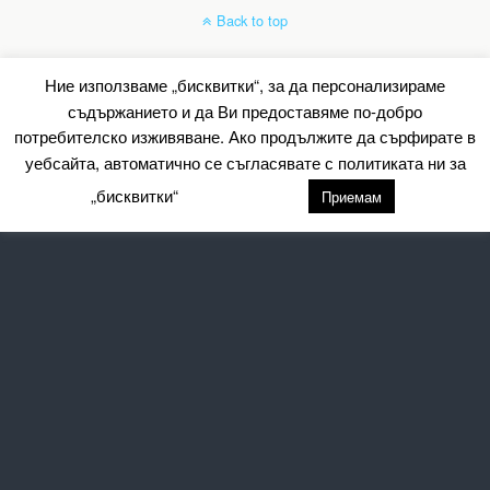
Back to top
Mobile
Desktop
Ние използваме „бисквитки“, за да персонализираме
съдържанието и да Ви предоставяме по-добро
All content Copyright Барометър.нет
потребителско изживяване. Ако продължите да сърфирате в
уебсайта, автоматично се съгласявате с политиката ни за
„бисквитки“
настройки
Приемам