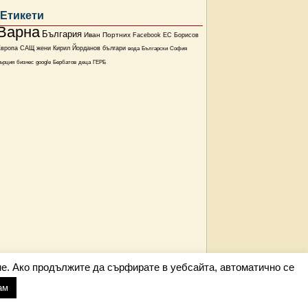
Етикети
Варна
България
Иван Портних
Facebook
ЕС
Борисов
Европа
САЩ
жени
Кирил Йорданов
българи
вода
Български
София
ърция
бизнес
google
Бербатов
деца
ГЕРБ
е. Ако продължите да сърфирате в уебсайта, автоматично се
ам