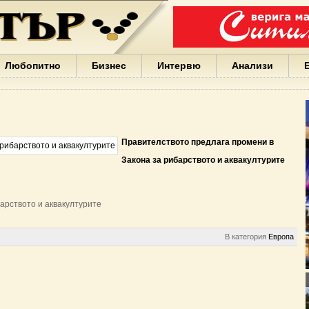
Варна
България
Иван
Портних
Facebook
ЕС
Любопитно
Бизнес
Интервю
Анализи
Борисов
Европа
САЩ
жени
Кирил
Йорданов
Правителството предлага промени в
българи
Закона за рибарството и аквакултурите
вода
Български
София
Гърция
арството и аквакултурите
бизнес
google
деца
В категория
Европа
Бербатов
ГЕРБ