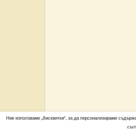
Ние използваме „бисквитки“, за да персонализираме съдърж
съг
Всички права запазени barometar.net © 2026 i