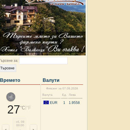
Търсене за:
Времето
Валути
Фиксинг за 07.08.2026
Валута
Ед.
Лева
EUR
1
1.9558
27
|
°C
°F
сб, 08
сб, 08
сб, 08
сб, 08
сб, 08
сб, 08
сб, 08
сб, 
00:00
03:00
06:00
09:00
12:00
15:00
18:00
21: