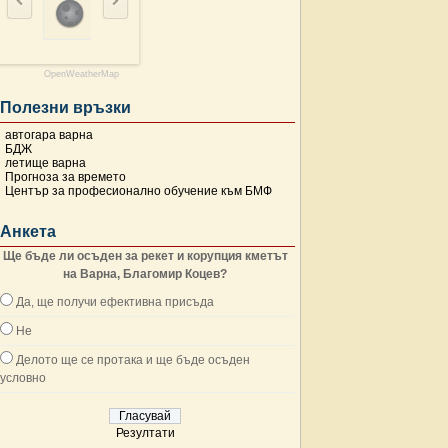
OpenWeatherMap
Полезни връзки
автогара варна
БДЖ
летище варна
Прогноза за времето
Център за професионално обучение към БМФ
Анкета
Ще бъде ли осъден за рекет и корупция кметът
на Варна, Благомир Коцев?
Да, ще получи ефективна присъда
Не
Делото ще се протака и ще бъде осъден
условно
Резултати