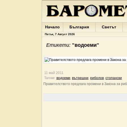
Начало
България
Светът
Петък, 7 Август 2026
Етикети:
"водоеми"
11 май 2011
Тагове:
водоеми
,
вътрешни
,
риболов
,
стопански
Правителството предлага промени в Закона за риб