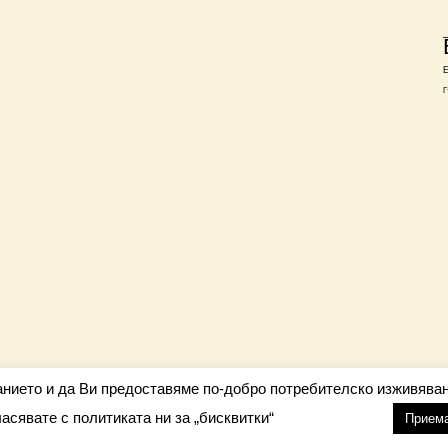
Г
анието и да Ви предоставяме по-добро потребителско изживяван
ласявате с политиката ни за „бисквитки“
настройки
nfo@barometar.net
Прием
За нас
| Приятели: