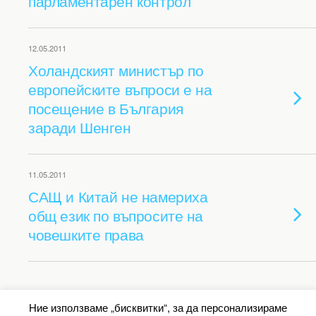
парламентарен контрол
12.05.2011
Холандският министър по
европейските въпроси е на
посещение в България
заради Шенген
11.05.2011
САЩ и Китай не намериха
общ език по въпросите на
човешките права
Back to top
Ние използваме „бисквитки“, за да персонализираме