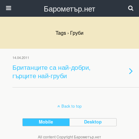
Барометър.нет
Tags › Груби
14.04.2011
Британците са най-добри,
гърците най-груби
Back to top
Mobile
Desktop
All content Copyright Барометър.нет