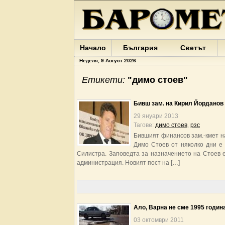
Начало
България
Светът
Неделя, 9 Август 2026
Етикети:
"димо стоев"
Бивш зам. на Кирил Йорданов 
29 януари 2013
Тагове:
димо стоев
,
рзс
Бившият финансов зам.-кмет на
Димо Стоев от няколко дни е
Силистра. Заповедта за назначението на Стоев 
администрация. Новият пост на […]
Ало, Варна не сме 1995 годин
03 октомври 2011