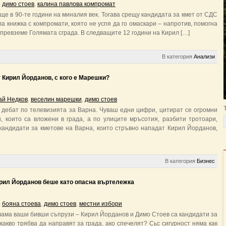
,
димо стоев
,
калина павлова компромат
ще в 90-те години на миналия век. Тогава срещу кандидата за кмет от СДС
а книжка с компромати, която не успя да го омаскари – напротив, помогна
 превземе Голямата сграда. В следващите 12 години на Кирил […]
В категория
Анализи
 Кирил Йорданов, с кого е Марешки?
ай Недков
,
веселин марешки
,
димо стоев
д дебат по телевизията за Варна. Чуваш едни цифри, цитират се огромни
, които са вложени в града, а по улиците мръсотия, разбити тротоари,
кандидати за кметове на Варна, които стръвно нападат Кирил Йорданов,
В категория
Бизнес
ирил Йорданов беше като опасна въртележка
,
бояна стоева
,
димо стоев
,
местни избори
вама ваши бивши съпрузи – Кирил Йорданов и Димо Стоев са кандидати за
какво трябва да направят за града, ако спечелят? Сьс сигурност няма как