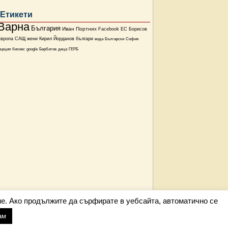
Етикети
Варна
България
Иван Портних
Facebook
ЕС
Борисов
Европа
САЩ
жени
Кирил Йорданов
българи
вода
Български
София
ърция
бизнес
google
Бербатов
деца
ГЕРБ
е. Ако продължите да сърфирате в уебсайта, автоматично се
ам