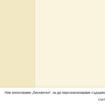
Ние използваме „бисквитки“, за да персонализираме съдърж
съг
Всички права запазени barometar.net © 2026 i