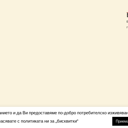
Г
анието и да Ви предоставяме по-добро потребителско изживяван
ласявате с политиката ни за „бисквитки“
настройки
nfo@barometar.net
Прием
За нас
| Приятели: