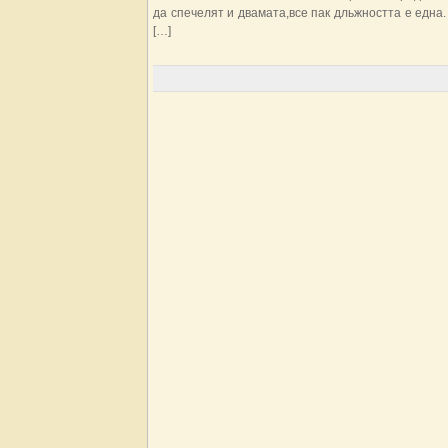
да спечелят и двамата,все пак дльжността е една
[…]