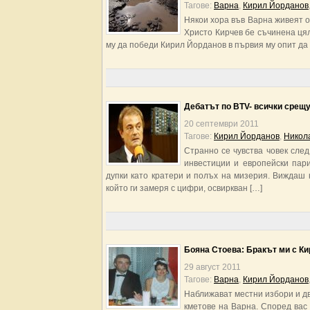
Тагове:
Варна
,
Кирил Йорданов
Някои хора във Варна живеят о
Христо Кирчев бе съчинена цял
му да победи Кирил Йорданов в първия му опит да
Дебатът по BTV- всички срещу
20 септември 2011
Тагове:
Кирил Йорданов
,
Никол
Странно се чувства човек сле
инвестиции и европейски пари
дупки като кратери и полъх на мизерия. Виждаш 
който ги замеря с цифри, освиркван […]
Бояна Стоева: Бракът ми с К
29 август 2011
Тагове:
Варна
,
Кирил Йорданов
Наближават местни избори и д
кметове на Варна. Според вас 