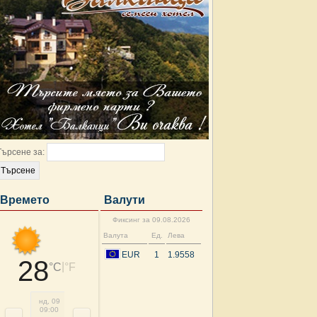
Търсене за:
Времето
Валути
Фиксинг за 09.08.2026
Валута
Ед.
Лева
EUR
1
1.9558
28
|
°C
°F
нд, 09
нд, 09
нд, 09
нд, 09
нд, 09
пн, 10
пн, 10
пн, 
09:00
12:00
15:00
18:00
21:00
00:00
03:00
06: