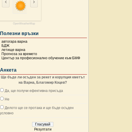
OpenWeatherMap
Полезни връзки
автогара варна
БДЖ
летище варна
Прогноза за времето
Център за професионално обучение към БМФ
Анкета
Ще бъде ли осъден за рекет и корупция кметът
на Варна, Благомир Коцев?
Да, ще получи ефективна присъда
Не
Делото ще се протака и ще бъде осъден
условно
Резултати