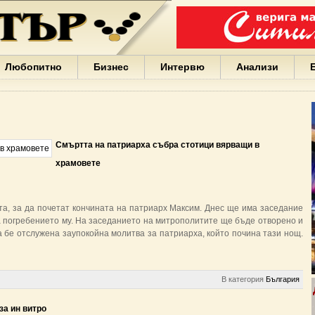
Варна
България
Иван
Портних
Facebook
ЕС
Любопитно
Бизнес
Интервю
Анализи
Борисов
Европа
САЩ
жени
Кирил
Йорданов
Смъртта на патриарха събра стотици вярващи в
българи
храмовете
вода
Български
София
Гърция
та, за да почетат кончината на патриарх Максим. Днес ще има заседание
бизнес
а погребението му. На заседанието на митрополитите ще бъде отворено и
google
 бе отслужена заупокойна молитва за патриарха, който почина тази нощ.
деца
Бербатов
ГЕРБ
В категория
България
за ин витро