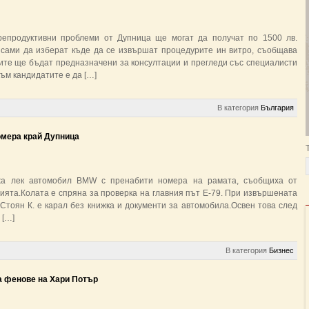
епродуктивни проблеми от Дупница ще могат да получат по 1500 лв.
сами да изберат къде да се извършат процедурите ин витро, съобщава
ите ще бъдат предназначени за консултации и прегледи със специалисти
ъм кандидатите е да […]
В категория
България
омера край Дупница
жа лек автомобил BMW с пренабити номера на рамата, съобщиха от
ията.Колата е спряна за проверка на главния път Е-79. При извършената
Стоян К. е карал без книжка и документи за автомобила.Освен това след
 […]
В категория
Бизнес
а фенове на Хари Потър