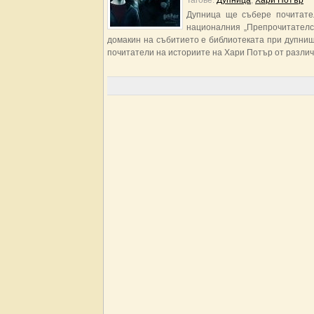
Тагове:
Дупница
,
Хари Потър
Дупница ще събере почитате
националния „Препрочитателски
домакин на събитието е библиотеката при дупниш
почитатели на историите на Хари Потър от различ