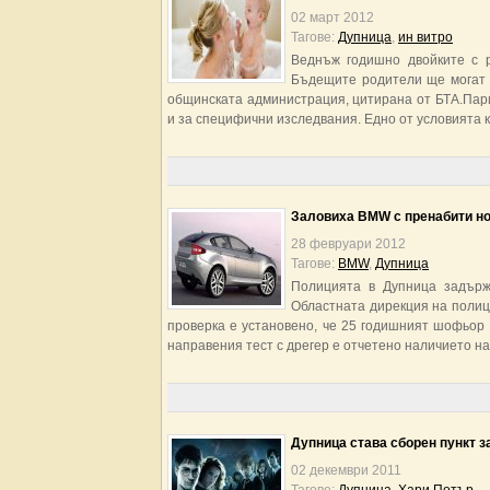
02 март 2012
Тагове:
Дупница
,
ин витро
Веднъж годишно двойките с р
Бъдещите родители ще могат 
общинската администрация, цитирана от БТА.Пар
и за специфични изследвания. Едно от условията к
Заловиха BMW с пренабити н
28 февруари 2012
Тагове:
BMW
,
Дупница
Полицията в Дупница задър
Областната дирекция на полиц
проверка е установено, че 25 годишният шофьор 
направения тест с дрегер е отчетено наличието на
Дупница става сборен пункт з
02 декември 2011