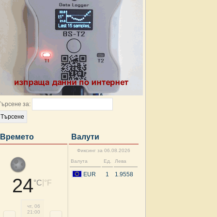
Търсене за:
Времето
Валути
Фиксинг за 06.08.2026
Валута
Ед.
Лева
EUR
1
1.9558
24
|
°C
°F
чт, 06
пт, 07
пт, 07
пт, 07
пт, 07
пт, 07
пт, 07
пт, 
21:00
00:00
03:00
06:00
09:00
12:00
15:00
18: