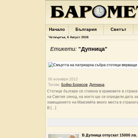
Начало
България
Светът
Четвъртък, 6 Август 2026
Етикети:
"Дупница"
06 ноември 2012
Тагове:
Бойко Борисов
,
Дупница
Стотици българи се стекоха в храмовете в страна
на Светия синод, на което ще се определи дата з
завещанието на МаксимНа много места в страната
В […]
В Дупница отпускат 15000 лв. 