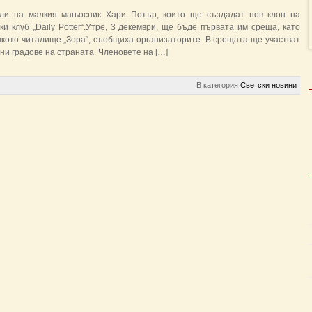
ли на малкия магьосник Хари Потър, които ще създадат нов клон на
 клуб „Daily Potter“.Утре, 3 декември, ще бъде първата им среща, като
кото читалище „Зора“, съобщиха организаторите. В срещата ще участват
ни градове на страната. Членовете на […]
В категория
Светски новини