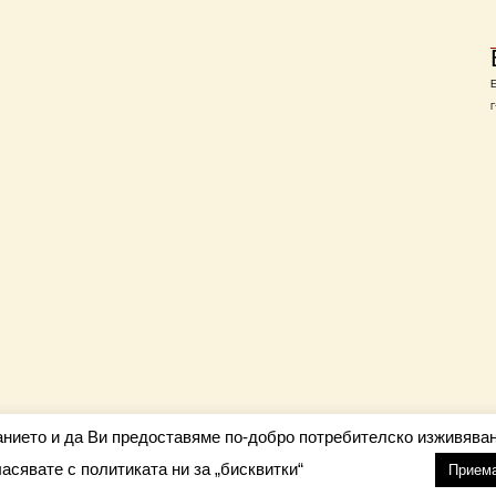
Г
анието и да Ви предоставяме по-добро потребителско изживяван
ласявате с политиката ни за „бисквитки“
настройки
nfo@barometar.net
Прием
За нас
| Приятели: