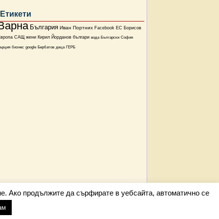
Етикети
Варна
България
Иван Портних
Facebook
ЕС
Борисов
Европа
САЩ
жени
Кирил Йорданов
българи
вода
Български
София
ърция
бизнес
google
Бербатов
деца
ГЕРБ
е. Ако продължите да сърфирате в уебсайта, автоматично се
ам