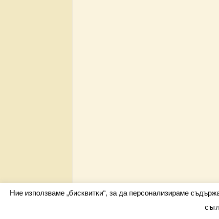
Ние използваме „бисквитки“, за да персонализираме съдърж
съг
Всички права запазени barometar.net © 2026 i