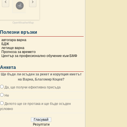
OpenWeatherMap
Полезни връзки
автогара варна
БДЖ
летище варна
Прогноза за времето
Център за професионално обучение към БМФ
Анкета
Ще бъде ли осъден за рекет и корупция кметът
на Варна, Благомир Коцев?
Да, ще получи ефективна присъда
Не
Делото ще се протака и ще бъде осъден
условно
Резултати