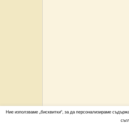
Ние използваме „бисквитки“, за да персонализираме съдърж
съг
Всички права запазени barometar.net © 2026 i