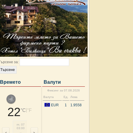
Търсене за:
Времето
Валути
Фиксинг за 07.08.2026
Валута
Ед.
Лева
EUR
1
1.9558
22
|
°C
°F
пт, 07
пт, 07
пт, 07
пт, 07
пт, 07
пт, 07
пт, 07
сб, 
03:00
06:00
09:00
12:00
15:00
18:00
21:00
00: