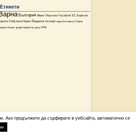
Етикети
Варна
България
Иван Портних
Facebook
ЕС
Борисов
Европа
САЩ
жени
Кирил Йорданов
българи
вода
Български
София
ърция
бизнес
google
Бербатов
деца
ГЕРБ
е. Ако продължите да сърфирате в уебсайта, автоматично се
ам