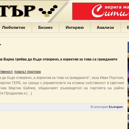
Варна
България
Иван
Портних
Facebook
ЕС
Любопитно
Бизнес
Интервю
Анализи
Борисов
Европа
САЩ
"
жени
Кирил
Йорданов
а Варна трябва да бъде отворено, а коректив за това са гражданите
българи
вода
твеност
,
планът портних
Български
 да бъде отворено, а коректив за това са гражданите”, каза Иван Портних,
София
 партия ГЕРБ, на среща с управителите на етажна собственост в Цветния
Гърция
тник Мартин Байчев, общинският ръководител на партията на район
бизнес
тя Проданова и […]
google
деца
Бербатов
В категория
България
ГЕРБ