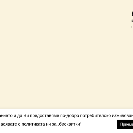
Г
анието и да Ви предоставяме по-добро потребителско изживяван
ласявате с политиката ни за „бисквитки“
настройки
nfo@barometar.net
Прием
За нас
| Приятели: