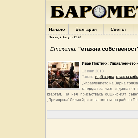
Начало
България
Светът
Петък, 7 Август 2026
Етикети:
"етажна собственост
Иван Портних: Управлението н
13 юни 2013
Тагове:
герб варна
,
етажна собс
„Управлението на Варна трябва
кандидат за кмет, издигнат от
квартал. На нея присъстваха общинският съве
„Приморски” Лилия Христова, кметът на района Пе