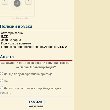
OpenWeatherMap
Полезни връзки
автогара варна
БДЖ
летище варна
Прогноза за времето
Център за професионално обучение към БМФ
Анкета
Ще бъде ли осъден за рекет и корупция кметът
на Варна, Благомир Коцев?
Да, ще получи ефективна присъда
Не
Делото ще се протака и ще бъде осъден
условно
Резултати