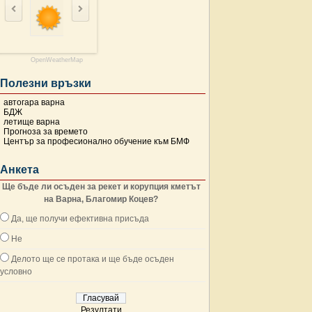
OpenWeatherMap
Полезни връзки
автогара варна
БДЖ
летище варна
Прогноза за времето
Център за професионално обучение към БМФ
Анкета
Ще бъде ли осъден за рекет и корупция кметът
на Варна, Благомир Коцев?
Да, ще получи ефективна присъда
Не
Делото ще се протака и ще бъде осъден
условно
Резултати