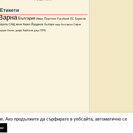
Етикети
Варна
България
Иван Портних
Facebook
ЕС
Борисов
Европа
САЩ
жени
Кирил Йорданов
българи
вода
Български
София
ърция
бизнес
google
Бербатов
деца
ГЕРБ
е. Ако продължите да сърфирате в уебсайта, автоматично се
ам