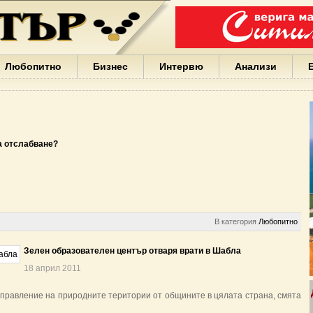
Варна
България
Иван
Портних
Facebook
ЕС
Любопитно
Бизнес
Интервю
Анализи
Борисов
Европа
САЩ
жени
Кирил
Йорданов
а отслабване?
българи
вода
Български
София
Гърция
бизнес
В категория
Любопитно
google
деца
Зелен образователен център отваря врати в Шабла
Бербатов
ГЕРБ
18 април 2011
управление на природните територии от общините в цялата страна, смята