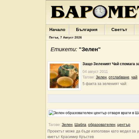
Начало
България
Светът
Петък, 7 Август 2026
Етикети:
"Зелен"
Защо Зеленият Чай спомага з
04 август 2011
Тагове:
Зелен
,
отслабване
,
чай
5 факта за зеленият чай:
Тагове:
Зелен
,
Шабла
,
образователен
,
център
Проектът може да бъде използван като модел за 
кметът Красимир Кръстев