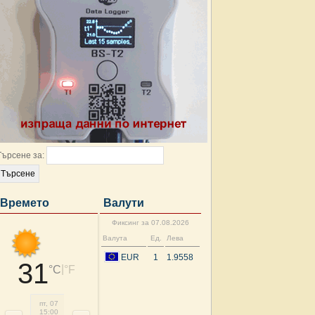
Търсене за:
Времето
Валути
Фиксинг за 07.08.2026
Валута
Ед.
Лева
EUR
1
1.9558
31
|
°C
°F
пт, 07
пт, 07
пт, 07
сб, 08
сб, 08
сб, 08
сб, 08
сб, 
15:00
18:00
21:00
00:00
03:00
06:00
09:00
12: