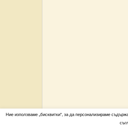
Ние използваме „бисквитки“, за да персонализираме съдърж
съг
Всички права запазени barometar.net © 2026 i