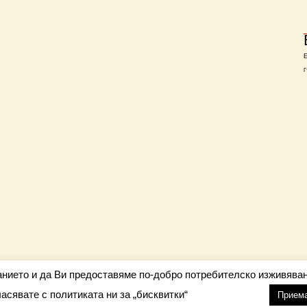
Г
анието и да Ви предоставяме по-добро потребителско изживяван
ласявате с политиката ни за „бисквитки“
настройки
nfo@barometar.net
Прием