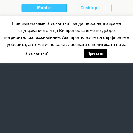
Mobile
Desktop
All content Copyright Барометър.нет
Ние използваме „бисквитки“, за да персонализираме
съдържанието и да Ви предоставяме по-добро
потребителско изживяване. Ако продължите да сърфирате в
уебсайта, автоматично се съгласявате с политиката ни за
„бисквитки“
настройки
Приемам