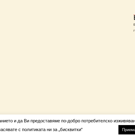
Г
анието и да Ви предоставяме по-добро потребителско изживяван
ласявате с политиката ни за „бисквитки“
настройки
nfo@barometar.net
Прием