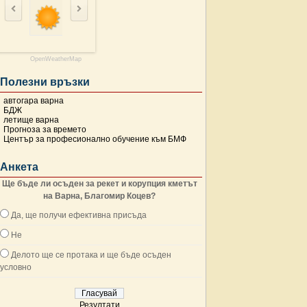
OpenWeatherMap
Полезни връзки
автогара варна
БДЖ
летище варна
Прогноза за времето
Център за професионално обучение към БМФ
Анкета
Ще бъде ли осъден за рекет и корупция кметът
на Варна, Благомир Коцев?
Да, ще получи ефективна присъда
Не
Делото ще се протака и ще бъде осъден
условно
Резултати