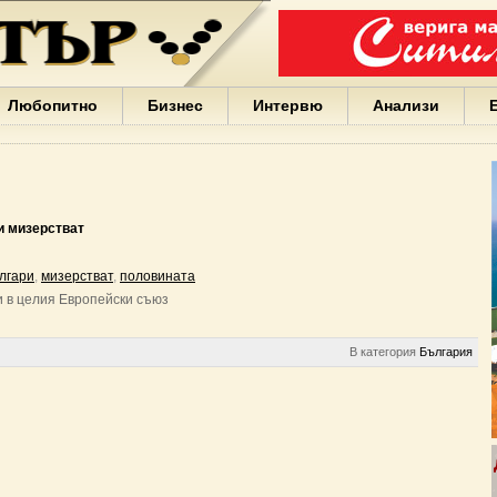
Варна
България
Иван
Портних
Facebook
ЕС
Любопитно
Бизнес
Интервю
Анализи
Борисов
Европа
САЩ
жени
Кирил
Йорданов
и мизерстват
българи
вода
лгари
,
мизерстват
,
половината
Български
и в целия Европейски съюз
София
Гърция
бизнес
В категория
България
google
деца
Бербатов
ГЕРБ