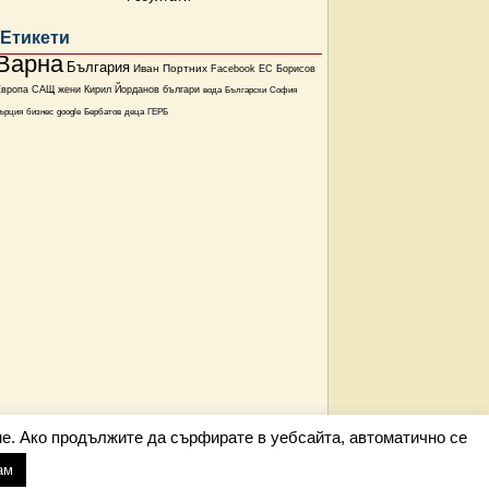
Етикети
Варна
България
Иван Портних
Facebook
ЕС
Борисов
Европа
САЩ
жени
Кирил Йорданов
българи
вода
Български
София
ърция
бизнес
google
Бербатов
деца
ГЕРБ
е. Ако продължите да сърфирате в уебсайта, автоматично се
ам