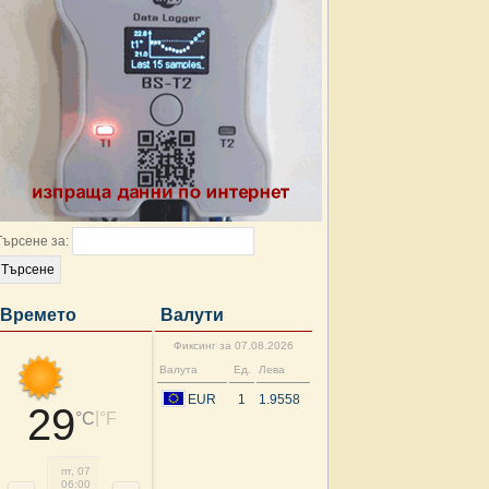
Търсене за:
Времето
Валути
Фиксинг за 07.08.2026
Валута
Ед.
Лева
EUR
1
1.9558
29
|
°C
°F
пт, 07
пт, 07
пт, 07
пт, 07
пт, 07
пт, 07
сб, 08
сб, 
06:00
09:00
12:00
15:00
18:00
21:00
00:00
03: