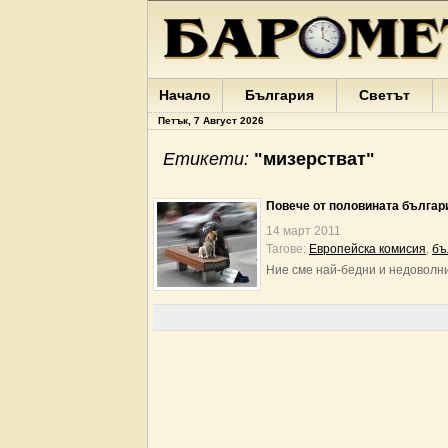
Начало
България
Светът
Петък, 7 Август 2026
Етикети:
"мизерстват"
Повече от половината българ
14 март 2011
Тагове:
Европейска комисия
,
бъ
Ние сме най-бедни и недоволн