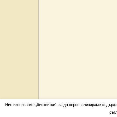
Ние използваме „бисквитки“, за да персонализираме съдърж
съг
Всички права запазени barometar.net © 2026 i