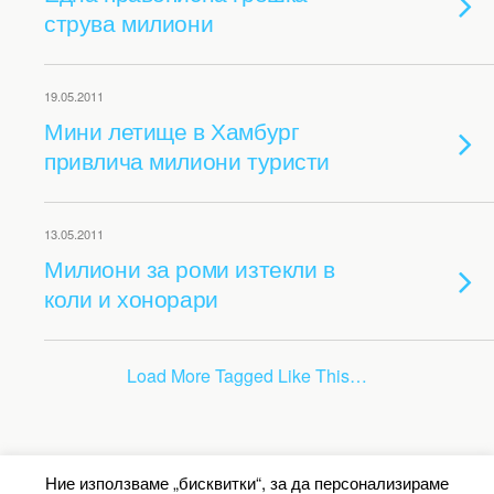
струва милиони
19.05.2011
Мини летище в Хамбург
привлича милиони туристи
13.05.2011
Милиони за роми изтекли в
коли и хонорари
Load More Tagged Like This…
Back to top
Ние използваме „бисквитки“, за да персонализираме