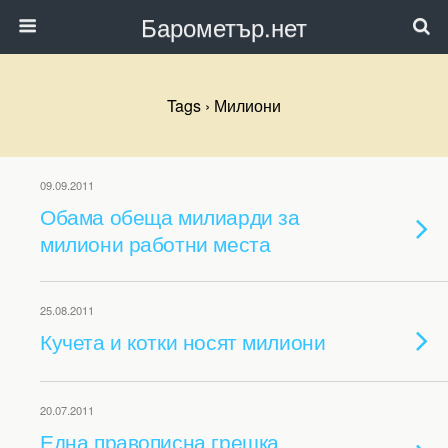
Барометър.нет
Tags › Милиони
09.09.2011
Обама обеща милиарди за
милиони работни места
25.08.2011
Кучета и котки носят милиони
20.07.2011
Една правописна грешка