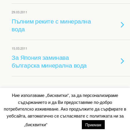
29.03.2011
Пълним реките с минерална
вода
15.03.2011
За Япония заминава
българска минерална вода
Back to top
Ние използваме „бисквитки“, за да персонализираме
съдържанието и да Ви предоставяме по-добро
Mobile
Desktop
потребителско изживяване. Ако продължите да сърфирате в
уебсайта, автоматично се съгласявате с политиката ни за
All content Copyright Барометър.нет
„бисквитки“
настройки
Приемам