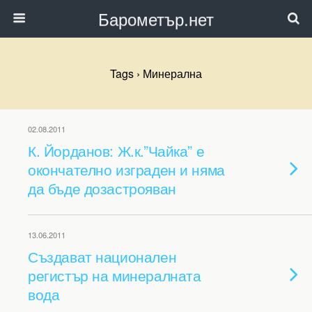
Барометър.нет
Tags › Минерална
02.08.2011
К. Йорданов: Ж.к.”Чайка” е
окончателно изграден и няма
да бъде дозастрояван
13.06.2011
Създават национален
регистър на минералната
вода