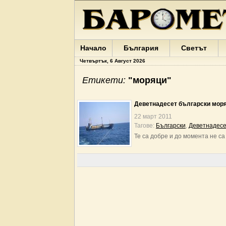
Начало
България
Светът
Четвъртък, 6 Август 2026
Етикети:
"моряци"
Деветнадесет български моряц
22 март 2011
Тагове:
Български
,
Деветнадесе
Те са добре и до момента не с