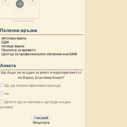
OpenWeatherMap
Полезни връзки
автогара варна
БДЖ
летище варна
Прогноза за времето
Център за професионално обучение към БМФ
Анкета
Ще бъде ли осъден за рекет и корупция кметът
на Варна, Благомир Коцев?
Да, ще получи ефективна присъда
Не
Делото ще се протака и ще бъде осъден
условно
Резултати