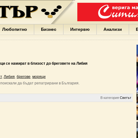
Варна
България
Иван
Портних
Facebook
ЕС
Любопитно
Бизнес
Интервю
Анализи
Борисов
Европа
САЩ
жени
Кирил
Йорданов
и се намират в близост до бреговете на Либия
българи
вода
т
,
Либия
,
брегове
,
моряци
Български
а поискали да бъдат репатрирани в България.
София
Гърция
бизнес
В категория
Светът
google
деца
Бербатов
ГЕРБ