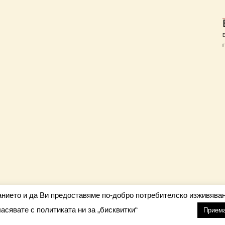
Г
анието и да Ви предоставяме по-добро потребителско изживяван
ласявате с политиката ни за „бисквитки“
настройки
nfo@barometar.net
Прием
За нас
| Приятели: