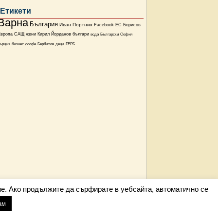
Етикети
Варна
България
Иван Портних
Facebook
ЕС
Борисов
Европа
САЩ
жени
Кирил Йорданов
българи
вода
Български
София
ърция
бизнес
google
Бербатов
деца
ГЕРБ
е. Ако продължите да сърфирате в уебсайта, автоматично се
ам