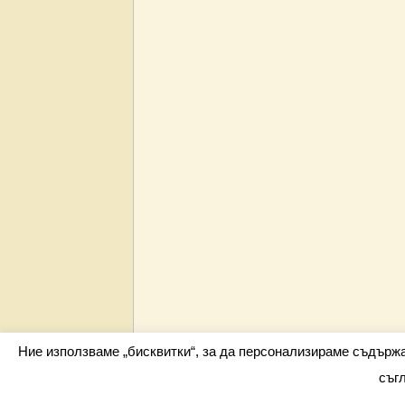
Ние използваме „бисквитки“, за да персонализираме съдърж
съг
Всички права запазени barometar.net © 2026 i