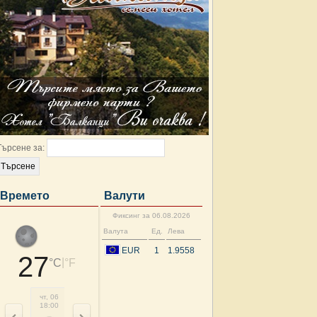
Търсене за:
Времето
Валути
Фиксинг за 06.08.2026
Валута
Ед.
Лева
EUR
1
1.9558
27
|
°C
°F
чт, 06
чт, 06
пт, 07
пт, 07
пт, 07
пт, 07
пт, 07
пт, 
18:00
21:00
00:00
03:00
06:00
09:00
12:00
15: