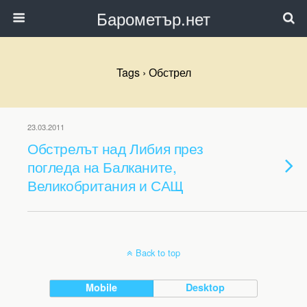
Барометър.нет
Tags › Обстрел
23.03.2011
Обстрелът над Либия през
погледа на Балканите,
Великобритания и САЩ
Back to top
Mobile
Desktop