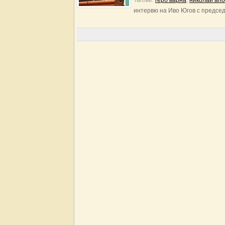
Тагове:
герб варна
,
николай ап
интервю на Иво Югов с предсе