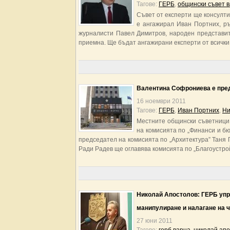
Тагове:
ГЕРБ
,
общински съвет 
Съвет от експерти ще консулт
е ангажирал Иван Портних, р
журналисти Павел Димитров, народен представит
приемна. Ще бъдат ангажирани експерти от всички
Валентина Софрониева е пред
16 ноември 2011
Тагове:
ГЕРБ
,
Иван Портних
,
Ни
Местните общински съветници 
на комисията по „Финанси и бю
председател на комисията по „Архитектура” Таня 
Ради Радев ще оглавява комисията по „Благоустрой
Николай Апостолов: ГЕРБ упр
манипулиране и налагане на 
27 юни 2011