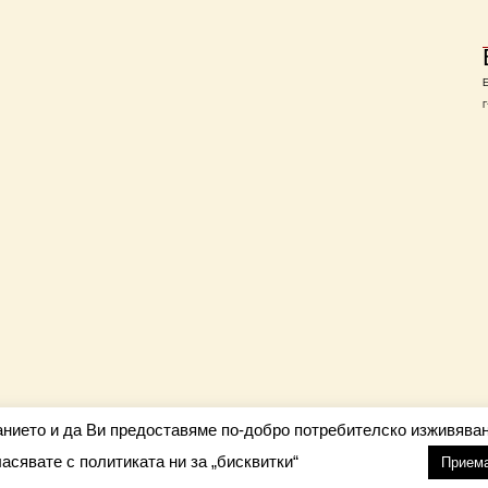
Г
анието и да Ви предоставяме по-добро потребителско изживяван
ласявате с политиката ни за „бисквитки“
настройки
nfo@barometar.net
Прием
За нас
| Приятели: