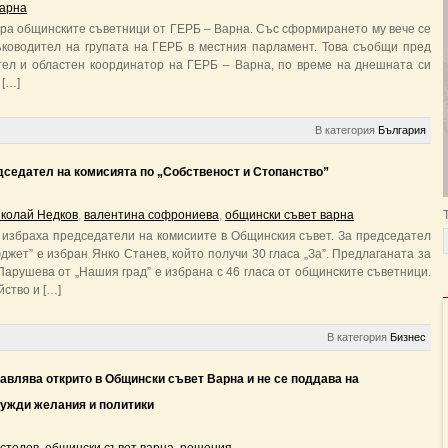
варна
ира общинските съветници от ГЕРБ – Варна. Със сформирането му вече се
ъководител на групата на ГЕРБ в местния парламент. Това съобщи пред
ел и областен координатор на ГЕРБ – Варна, по време на днешната си
 […]
В категория
България
седател на комисията по „Собственост и Стопанство”
колай Недков
,
валентина софрониева
,
общински съвет варна
избраха председатели на комисиите в Общинския съвет. За председател
джет” е избран Янко Станев, който получи 30 гласа „За”. Предлаганата за
Парушева от „Нашия град” е избрана с 46 гласа от общинските съветници.
ство и […]
В категория
Бизнес
авлява открито в Общински съвет Варна и не се поддава на
чужди желания и политики