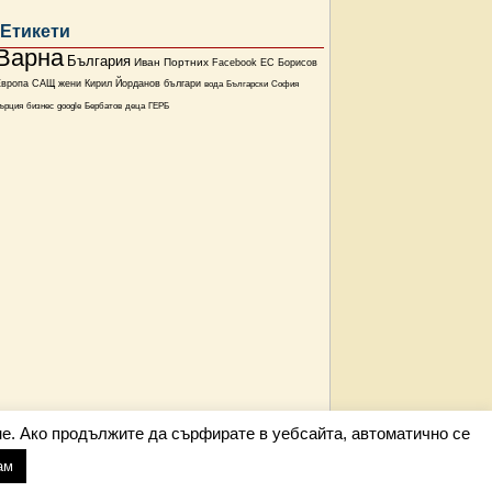
Етикети
Варна
България
Иван Портних
Facebook
ЕС
Борисов
Европа
САЩ
жени
Кирил Йорданов
българи
вода
Български
София
ърция
бизнес
google
Бербатов
деца
ГЕРБ
е. Ако продължите да сърфирате в уебсайта, автоматично се
ам