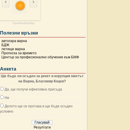
OpenWeatherMap
Полезни връзки
автогара варна
БДЖ
летище варна
Прогноза за времето
Център за професионално обучение към БМФ
Анкета
Ще бъде ли осъден за рекет и корупция кметът
на Варна, Благомир Коцев?
Да, ще получи ефективна присъда
Не
Делото ще се протака и ще бъде осъден
условно
Резултати