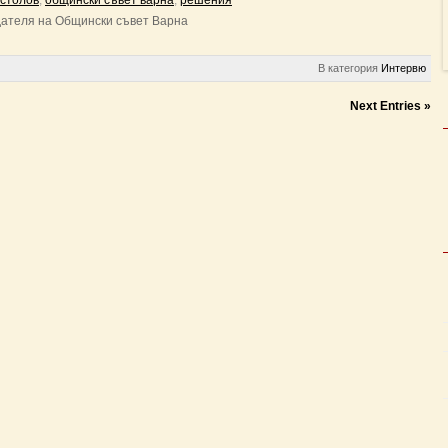
остолов
,
общински съвет варна
,
решения
дателя на Общински съвет Варна
В категория
Интервю
Next Entries »