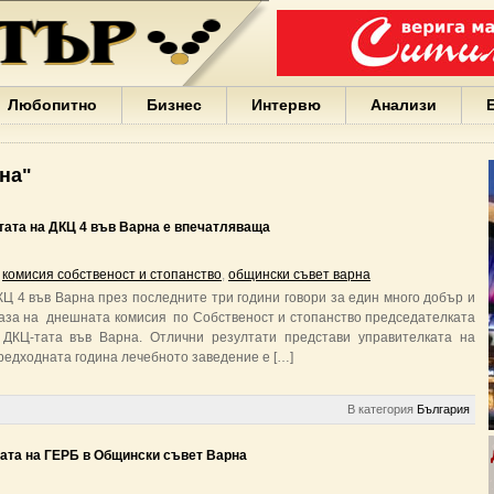
Варна
България
Иван
Портних
Facebook
ЕС
Любопитно
Бизнес
Интервю
Анализи
Борисов
Европа
САЩ
на"
жени
Кирил
Йорданов
ата на ДКЦ 4 във Варна е впечатляваща
българи
вода
,
комисия собственост и стопанство
,
общински съвет варна
Български
Ц 4 във Варна през последните три години говори за един много добър и
София
аза на днешната комисия по Собственост и стопанство председателката
Гърция
ДКЦ-тата във Варна. Отлични резултати представи управителката на
бизнес
предходната година лечебното заведение е […]
google
деца
Бербатов
В категория
България
ГЕРБ
пата на ГЕРБ в Общински съвет Варна