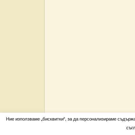
Ние използваме „бисквитки“, за да персонализираме съдърж
съг
Всички права запазени barometar.net © 2026 i