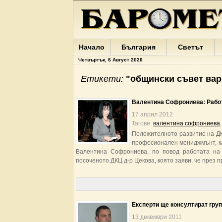
Начало
България
Светът
Четвъртък, 6 Август 2026
Етикети:
"общински съвет вар
Валентина Софрониева: Работ
17 април 2012
Тагове:
валентина софрониева
Положителното развитие на ДК
професионален мениджмънт, к
Валентина Софрониева, по повод работата на 
посоченото ДКЦ д-р Цекова, която заяви, че през 
Експерти ще консултират гру
13 декември 2011