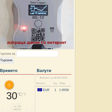
Търсене за:
Времето
Валути
Фиксинг за 06.08.2026
Валута
Ед.
Лева
EUR
1
1.9558
30
|
°C
°F
чт, 06
чт, 06
чт, 06
чт, 06
чт, 06
чт, 06
пт, 07
пт, 
06:00
09:00
12:00
15:00
18:00
21:00
00:00
03: