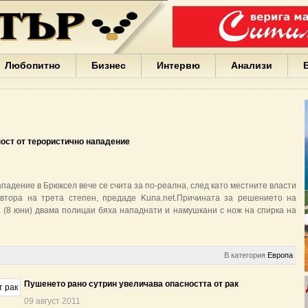
Варна
България
Иван
Портних
Facebook
ЕС
Любопитно
Бизнес
Интервю
Анализи
Борисов
Европа
САЩ
жени
Кирил
Йорданов
ност от терористично нападение
българи
вода
Български
падение в Брюксел вече се счита за по-реална, след като местните власти
София
 втора на трета степен, предаде Kuna.net.Причината за решението на
Гърция
а (8 юни) двама полицаи бяха нападнати и намушкани с нож на спирка на
бизнес
google
деца
Бербатов
В категория
Европа
ГЕРБ
Пушенето рано сутрин увеличава опасността от рак
09 август 2011