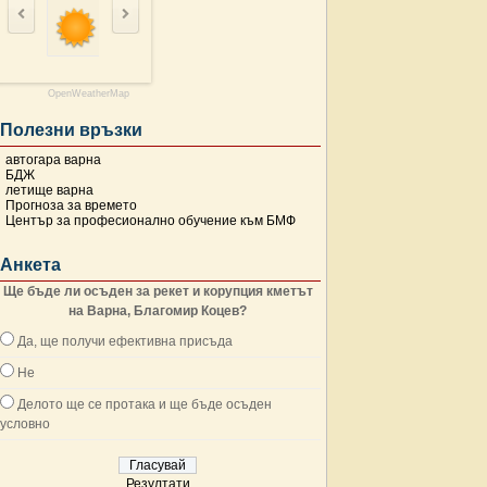
OpenWeatherMap
Полезни връзки
автогара варна
БДЖ
летище варна
Прогноза за времето
Център за професионално обучение към БМФ
Анкета
Ще бъде ли осъден за рекет и корупция кметът
на Варна, Благомир Коцев?
Да, ще получи ефективна присъда
Не
Делото ще се протака и ще бъде осъден
условно
Резултати