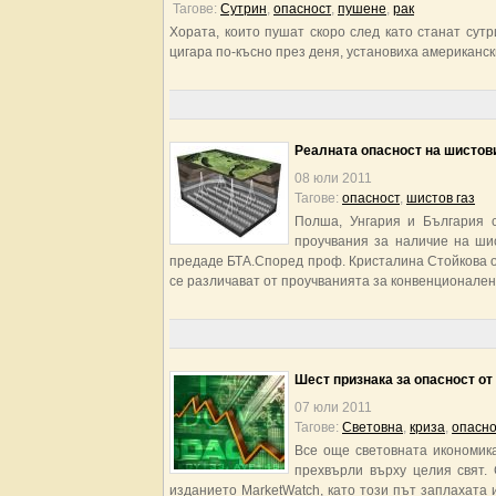
Тагове:
Сутрин
,
опасност
,
пушене
,
рак
Хората, които пушат скоро след като станат сутр
цигара по-късно през деня, установиха американск
Реалната опасност на шистови
08 юли 2011
Тагове:
опасност
,
шистов газ
Полша, Унгария и България с
проучвания за наличие на шис
предаде БТА.Според проф. Кристалина Стойкова от
се различават от проучванията за конвенционален 
Шест признака за опасност от
07 юли 2011
Тагове:
Световна
,
криза
,
опасно
Все още световната икономика
прехвърли върху целия свят.
изданието MarketWatch, като този път заплахата 