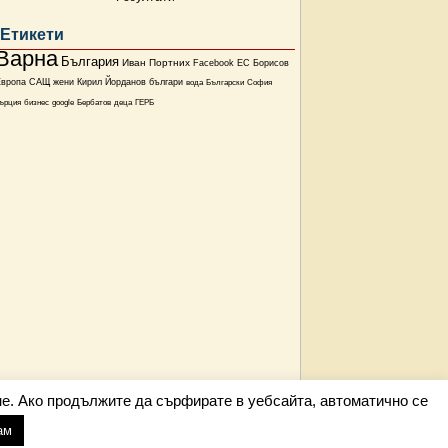
Етикети
Варна
България
Иван Портних
Facebook
ЕС
Борисов
Европа
САЩ
жени
Кирил Йорданов
българи
вода
Български
София
ърция
бизнес
google
Бербатов
деца
ГЕРБ
е. Ако продължите да сърфирате в уебсайта, автоматично се
ам