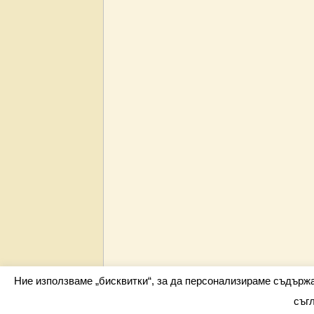
Ние използваме „бисквитки“, за да персонализираме съдърж
съг
Всички права запазени barometar.net © 2026 i