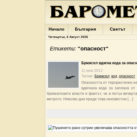
Начало
България
Светът
Четвъртък, 6 Август 2026
Етикети:
"опасност"
Брюксел вдигна кода за опас
11 юни 2012
Тагове:
Брюксел
,
код
,
опасност
Опасността от терористично на
вдигнаха кода за заплаха от
брюкселските власти е фактът, че в петък вечерт
метрото. Няколко дни преди това неизвестни […]