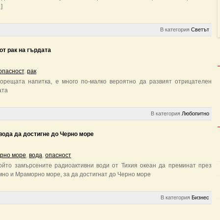
]
В категория
Светът
т рак на гърдата
опасност
,
рак
горещата напитка, е много по-малко вероятно да развият отрицателен
ата
В категория
Любопитно
вода да достигне до Черно море
рно море
,
вода
,
опасност
който замърсените радиоактивни води от Тихия океан да преминат през
но и Мраморно море, за да достигнат до Черно море
В категория
Бизнес