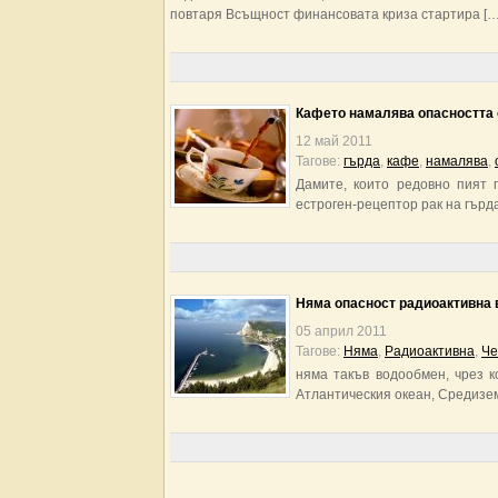
повтаря Всъщност финансовата криза стартира […
Кафето намалява опасността о
12 май 2011
Тагове:
гърда
,
кафе
,
намалява
,
Дамите, които редовно пият 
естроген-рецептор рак на гърд
Няма опасност радиоактивна 
05 април 2011
Тагове:
Няма
,
Радиоактивна
,
Че
няма такъв водообмен, чрез 
Атлантическия океан, Средизем