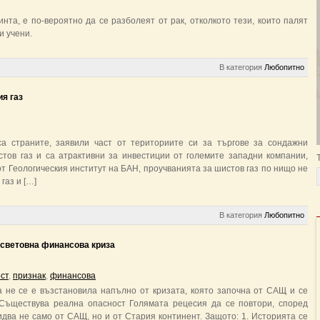
инта, е по-вероятно да се разболеят от рак, отколкото тези, които палят
и учени.
В категория
Любопитно
я газ
а страните, заявили част от териториите си за търгове за сондажни
тов газ и са атрактивни за инвестиции от големите западни компании,
 Геологическия институт на БАН, проучванията за шистов газ по нищо не
газ и […]
В категория
Любопитно
 световна финансова криза
ст
,
признак
,
финансова
 не се е възстановила напълно от кризата, която започна от САЩ и се
 Съществува реална опасност Голямата рецесия да се повтори, според
идва не само от САЩ, но и от Стария континент. Защото: 1. Историята се