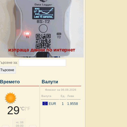
Търсене за:
Времето
Валути
Фиксинг за 06.08.2026
Валута
Ед.
Лева
EUR
1
1.9558
29
|
°C
°F
чт, 06
чт, 06
чт, 06
чт, 06
чт, 06
чт, 06
пт, 07
пт, 
06:00
09:00
12:00
15:00
18:00
21:00
00:00
03: