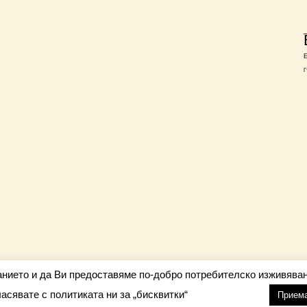
Г
анието и да Ви предоставяме по-добро потребителско изживяван
ласявате с политиката ни за „бисквитки“
настройки
nfo@barometar.net
Прием