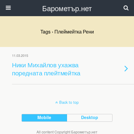
Барометър.нет
Tags › Плеймейтка Рени
11.03.2015
Ники Михайлов ухажва
поредната плейтмейтка
Back to top
Mobile
Desktop
All content Copyright Барометър.нет