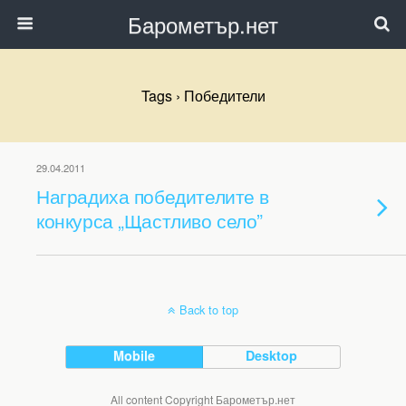
Барометър.нет
Tags › Победители
29.04.2011
Наградиха победителите в
конкурса „Щастливо село”
Back to top
Mobile
Desktop
All content Copyright Барометър.нет