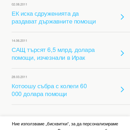
02.08.2011
ЕК иска сдруженията да
раздават държавните помощи
14.06.2011
САЩ търсят 6,5 млрд. долара
помощи, изчезнали в Ирак
28.03.2011
Котоошу събра с колеги 60
000 долара помощи
Back to top
Ние използваме „бисквитки“, за да персонализираме