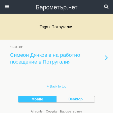
Барометър.нет
Tags › Потругалия
10.03.2011
Симеон Дянков е на работно
посещение в Потругалия
Back to top
Mobile
Desktop
All content Copyright Барометър.нет