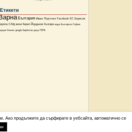
Етикети
Варна
България
Иван Портних
Facebook
ЕС
Борисов
Европа
САЩ
жени
Кирил Йорданов
българи
вода
Български
София
ърция
бизнес
google
Бербатов
деца
ГЕРБ
е. Ако продължите да сърфирате в уебсайта, автоматично се
ам