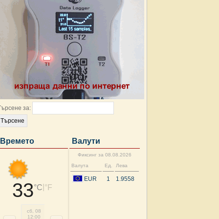
Търсене за:
Времето
Валути
Фиксинг за 08.08.2026
Валута
Ед.
Лева
EUR
1
1.9558
33
|
°C
°F
сб, 08
сб, 08
сб, 08
сб, 08
нд, 09
нд, 09
нд, 09
нд, 
12:00
15:00
18:00
21:00
00:00
03:00
06:00
09: