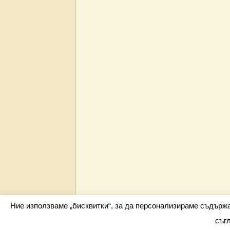
Ние използваме „бисквитки“, за да персонализираме съдърж
съг
Всички права запазени barometar.net © 2026 i