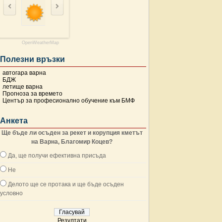
OpenWeatherMap
Полезни връзки
автогара варна
БДЖ
летище варна
Прогноза за времето
Център за професионално обучение към БМФ
Анкета
Ще бъде ли осъден за рекет и корупция кметът
на Варна, Благомир Коцев?
Да, ще получи ефективна присъда
Не
Делото ще се протака и ще бъде осъден
условно
Резултати