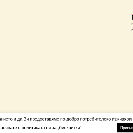
Г
анието и да Ви предоставяме по-добро потребителско изживяван
ласявате с политиката ни за „бисквитки“
настройки
nfo@barometar.net
Прием