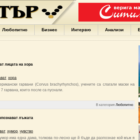
Варна
България
Иван
Портних
Facebook
ЕС
Любопитно
Бизнес
Интервю
Анализи
Борисов
Европа
САЩ
жени
Кирил
Йорданов
ат лицата на хора
българи
вода
ават
,
хора
Български
рикански гарвани (Corvus brachyrhynchos), учените са слагали маски на
София
7 гарвана, които после са пуснали.
Гърция
бизнес
google
В категория
Любопитно
деца
Бербатов
азпознават лъжата
ГЕРБ
ват
,
хумор
,
чувство
хумор има една дама, толкова по-лесно ще й бъде да разпознае кой мъж я