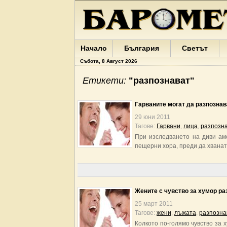
Начало
България
Светът
Събота, 8 Август 2026
Етикети:
"разпознават"
Гарваните могат да разпознав
29 юни 2011
Тагове:
Гарвани
,
лица
,
разпозн
При изследването на диви аме
пещерни хора, преди да хванат 
Жените с чувство за хумор р
25 март 2011
Тагове:
жени
,
лъжата
,
разпозна
Колкото по-голямо чувство за 