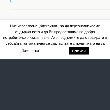
г.
Back to top
Ние използваме „бисквитки“, за да персонализираме
съдържанието и да Ви предоставяме по-добро
Mobile
Desktop
потребителско изживяване. Ако продължите да сърфирате в
уебсайта, автоматично се съгласявате с политиката ни за
All content Copyright Барометър.нет
„бисквитки“
настройки
Приемам