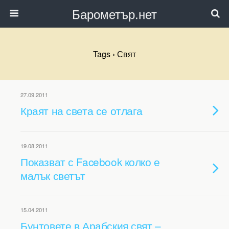
Барометър.нет
Tags › Свят
27.09.2011
Краят на света се отлага
19.08.2011
Показват с Facebook колко е
малък светът
15.04.2011
Бунтовете в Арабския свят –