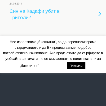
21.03.2011
Син на Кадафи убит в
Триполи?
Back to top
Ние използваме „бисквитки“, за да персонализираме
съдържанието и да Ви предоставяме по-добро
Mobile
Desktop
потребителско изживяване. Ако продължите да сърфирате в
уебсайта, автоматично се съгласявате с политиката ни за
All content Copyright Барометър.нет
„бисквитки“
настройки
Приемам