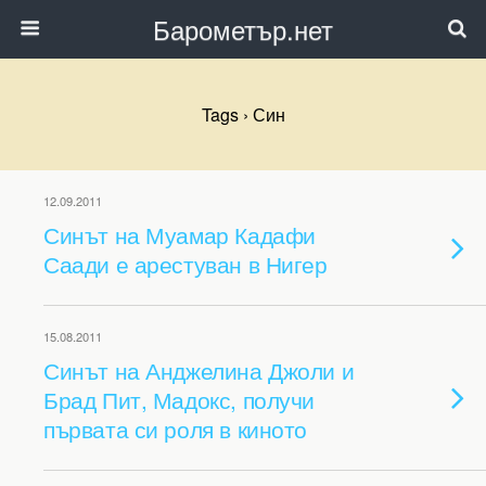
Барометър.нет
Tags › Син
12.09.2011
Синът на Муамар Кадафи
Саади е арестуван в Нигер
15.08.2011
Синът на Анджелина Джоли и
Брад Пит, Мадокс, получи
първата си роля в киното