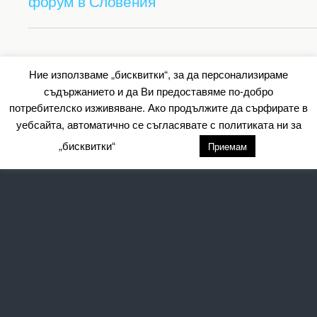
форум в Словения
Back to top
Ние използваме „бисквитки“, за да персонализираме
съдържанието и да Ви предоставяме по-добро
Mobile
Desktop
потребителско изживяване. Ако продължите да сърфирате в
уебсайта, автоматично се съгласявате с политиката ни за
All content Copyright Барометър.нет
„бисквитки“
настройки
Приемам