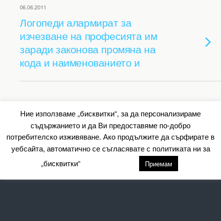
06.06.2011
Логопеди алармират за
изчезване на професията им
заради законова промяна на
кода и наименованието и
Back to top
Ние използваме „бисквитки“, за да персонализираме
съдържанието и да Ви предоставяме по-добро
Mobile
Desktop
потребителско изживяване. Ако продължите да сърфирате в
уебсайта, автоматично се съгласявате с политиката ни за
All content Copyright Барометър.нет
„бисквитки“
настройки
Приемам