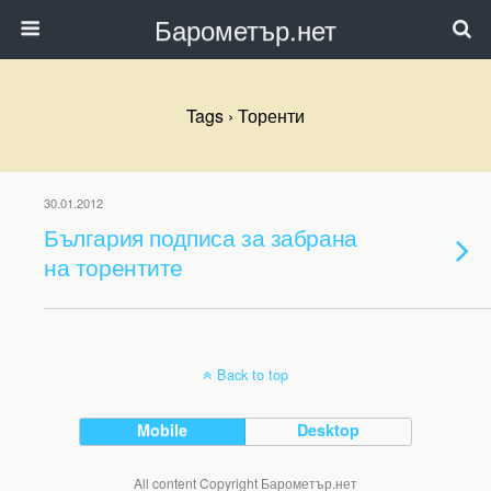
Барометър.нет
Tags › Торенти
30.01.2012
България подписа за забрана
на торентите
Back to top
Mobile
Desktop
All content Copyright Барометър.нет