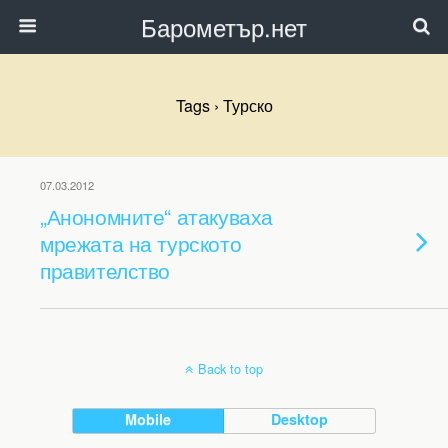
Барометър.нет
Tags › Турско
07.03.2012
„Анономните“ атакуваха
мрежата на турското
правителство
Back to top
Mobile
Desktop