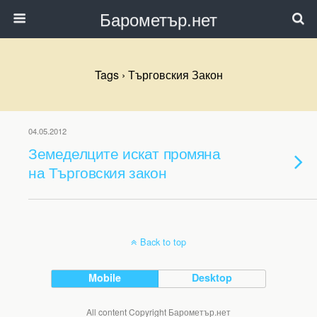
Барометър.нет
Tags › Търговския Закон
04.05.2012
Земеделците искат промяна
на Търговския закон
Back to top
Mobile
Desktop
All content Copyright Барометър.нет